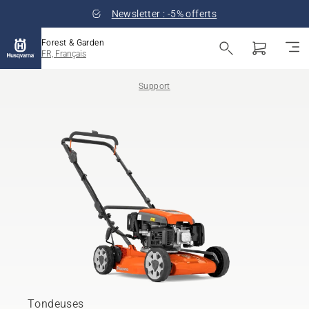
Newsletter : -5% offerts
Forest & Garden
FR, Français
Support
Tondeuses