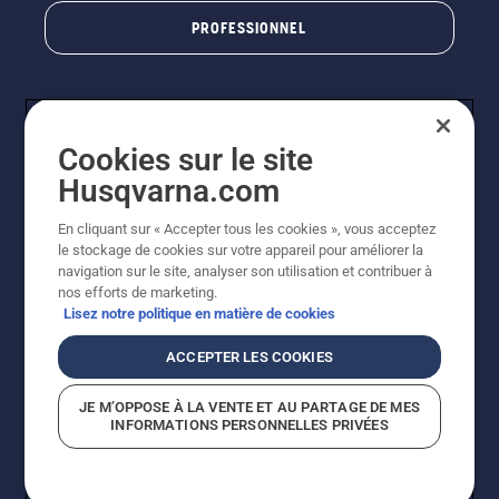
PROFESSIONNEL
Cookies sur le site
Husqvarna.com
En cliquant sur « Accepter tous les cookies », vous acceptez
le stockage de cookies sur votre appareil pour améliorer la
© Husqvarna AB (publ). Tous droits réservés. Les prix
navigation sur le site, analyser son utilisation et contribuer à
indiqués sont des prix de vente conseillés. Photos non
nos efforts de marketing.
contractuelles. Tous les prix indiqués sont des prix de
Lisez notre politique en matière de cookies
vente recommandés (TVA incluse), sauf si le produit est
disponible pour un achat direct.
ACCEPTER LES COOKIES
Conditions générales de vente
Politique de retour
Mentions légales
Politique relative aux cookies
JE M’OPPOSE À LA VENTE ET AU PARTAGE DE MES
Conditions d'utilisation
Avis de confidentialité
INFORMATIONS PERSONNELLES PRIVÉES
Égalité hommes femmes
Signalement de violations présumées