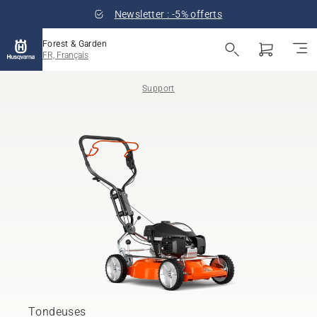
Newsletter : -5% offerts
Forest & Garden
FR, Français
Support
Tondeuses