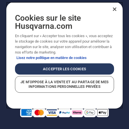
Cookies sur le site
Husqvarna.com
En cliquant sur « Accepter tous les cookies », vous acceptez
le stockage de cookies sur votre appareil pour améliorer la
© Husqvarna AB (publ). Tous droits réservés. Les prix
navigation sur le site, analyser son utilisation et contribuer à
indiqués sont des prix de vente conseillés. Photos non
nos efforts de marketing.
contractuelles. Tous les prix indiqués sont des prix de
Lisez notre politique en matière de cookies
vente recommandés (TVA incluse), sauf si le produit est
disponible pour un achat direct.
ACCEPTER LES COOKIES
Conditions générales de vente
Politique de retour
Mentions légales
Politique relative aux cookies
JE M’OPPOSE À LA VENTE ET AU PARTAGE DE MES
Conditions d'utilisation
Avis de confidentialité
INFORMATIONS PERSONNELLES PRIVÉES
Égalité hommes femmes
Signalement de violations présumées