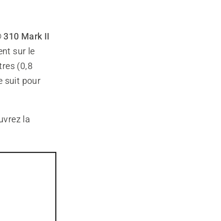
310 Mark II
nt sur le
res (0,8
 suit pour
uvrez la