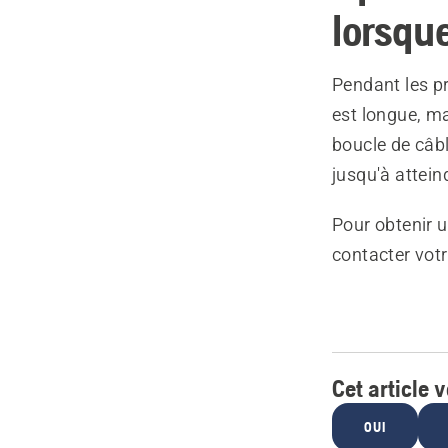
lorsque
Pendant les pr
est longue, ma
boucle de câb
jusqu'à attein
Pour obtenir u
contacter vot
Cet article v
OUI