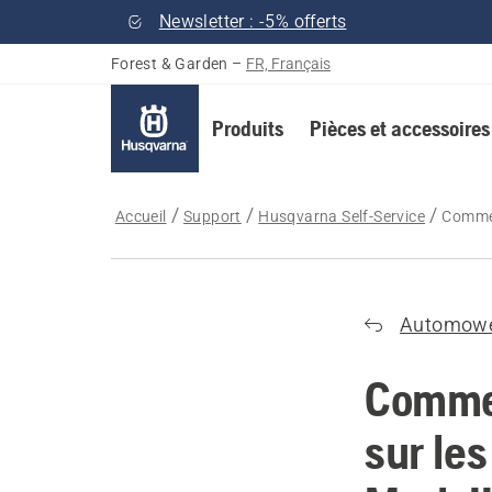
Newsletter : -5% offerts
Forest & Garden
–
FR, Français
Produits
Pièces et accessoires
Accueil
Support
Husqvarna Self-Service
Commen
Automow
Commen
sur le