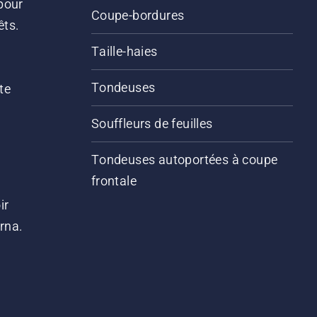
pour
Coupe-bordures
êts.
Taille-haies
Tondeuses
te
Souffleurs de feuilles
Tondeuses autoportées à coupe
frontale
ir
arna.