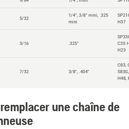
9/64
1/4", mini
SP11
1/4", 3/8" mini, .325
SP21G
5/32
mini
H37
SP33G
3/16
.325"
C35 H
H23
C83, 
7/32
3/8", .404"
S83G,
H48, 
remplacer une chaîne de
nneuse