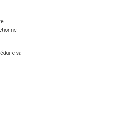
re
ctionne
réduire sa