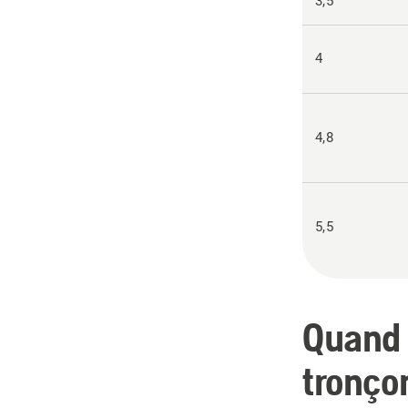
3,5
4
4,8
5,5
Quand 
tronço