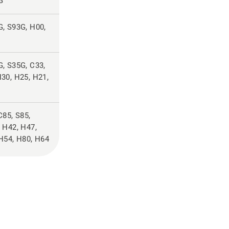
G
, S93G, H00,
, S35G, C33,
30, H25, H21,
C85, S85,
 H42, H47,
H54, H80, H64