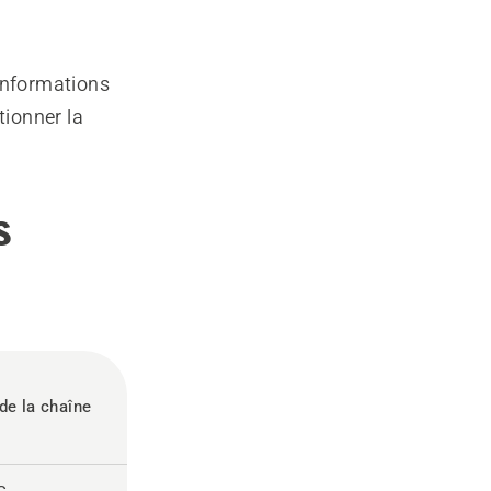
 informations
tionner la
s
e la chaîne