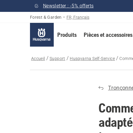
Newsletter : -5% offerts
Forest & Garden
–
FR, Français
Produits
Pièces et accessoires
Accueil
Support
Husqvarna Self-Service
Commen
Tronçonn
Comment
adapté