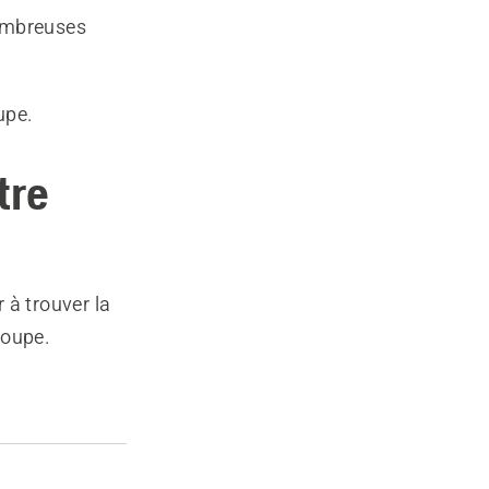
nombreuses
upe.
tre
 à trouver la
coupe.