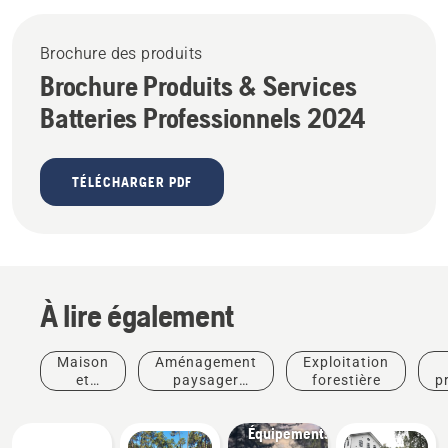
Brochure des produits
Brochure Produits & Services
Batteries Professionnels 2024
TÉLÉCHARGER PDF
À lire également
Maison
Aménagement
Exploitation
et
paysager
forestière
p
jardin
commercial
Solutions
Équipements