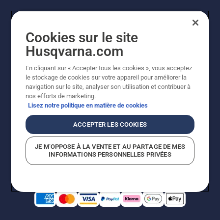
Cookies sur le site
Husqvarna.com
En cliquant sur « Accepter tous les cookies », vous acceptez
le stockage de cookies sur votre appareil pour améliorer la
© Husqvarna AB (publ). Tous droits réservés. Les prix
navigation sur le site, analyser son utilisation et contribuer à
indiqués sont des prix de vente conseillés. Photos non
nos efforts de marketing.
contractuelles. Tous les prix indiqués sont des prix de
Lisez notre politique en matière de cookies
vente recommandés (TVA incluse), sauf si le produit est
disponible pour un achat direct.
ACCEPTER LES COOKIES
Conditions générales de vente
Politique de retour
Mentions légales
Politique relative aux cookies
JE M’OPPOSE À LA VENTE ET AU PARTAGE DE MES
Conditions d'utilisation
Avis de confidentialité
INFORMATIONS PERSONNELLES PRIVÉES
Égalité hommes femmes
Signalement de violations présumées