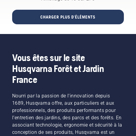
professionnel
et
plus de
voir nos
destinés
des
intacts.
60 pays
produits
à
espaces
Vos
à travers
!
l’entretien
CHARGER PLUS D'ÉLÉMENTS
verts et
vêtements
le
des
du
de
monde.
forêts et
paysage,
protection
des
ses
sont
jardins.
dernières
régulièrement
innovations
exposés
Vous êtes sur le site
produits
à la
et
sueur et
Husqvarna Forêt et Jardin
technologies.
à l'huile,
des
France
substances
qui
peuvent
Nourri par la passion de l'innovation depuis
atteindre
1689, Husqvarna offre, aux particuliers et aux
la
professionnels, des produits performants pour
couche
l’entretien des jardins, des parcs et des forêts. En
de
associant technologie, ergonomie et sécurité à la
protection
et
conception de ses produits, Husqvarna est un