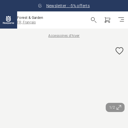
Newsletter : -5% offerts
Forest & Garden
FR, Français
Accessoires d'hiver
1/2