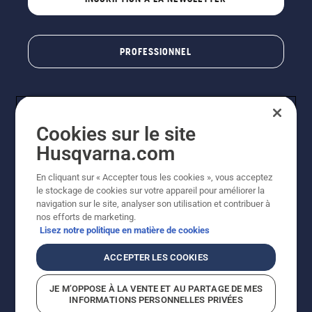
PROFESSIONNEL
Cookies sur le site
Husqvarna.com
En cliquant sur « Accepter tous les cookies », vous acceptez
le stockage de cookies sur votre appareil pour améliorer la
© Husqvarna AB (publ). Tous droits réservés. Les prix
navigation sur le site, analyser son utilisation et contribuer à
indiqués sont des prix de vente conseillés. Photos non
nos efforts de marketing.
contractuelles. Tous les prix indiqués sont des prix de
Lisez notre politique en matière de cookies
vente recommandés (TVA incluse), sauf si le produit est
disponible pour un achat direct.
ACCEPTER LES COOKIES
Conditions générales de vente
Politique de retour
Mentions légales
Politique relative aux cookies
JE M’OPPOSE À LA VENTE ET AU PARTAGE DE MES
Conditions d'utilisation
Avis de confidentialité
INFORMATIONS PERSONNELLES PRIVÉES
Égalité hommes femmes
Signalement de violations présumées