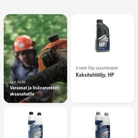
Kaikki
tuotteet
Katso
2-tahti Öljy ja polttoaine
lisätietoja
Kaksitahtiöljy, HP
tuotteesta
Lue lisää
Kaksitahtiöljy,
Varaosat ja lisävarusteet
HP
oksasahoille