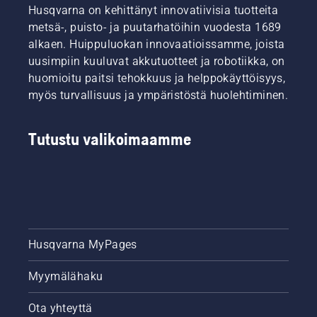
Husqvarna on kehittänyt innovatiivisia tuotteita
metsä-, puisto- ja puutarhatöihin vuodesta 1689
alkaen. Huippuluokan innovaatioissamme, joista
uusimpiin kuuluvat akkutuotteet ja robotiikka, on
huomioitu paitsi tehokkuus ja helppokäyttöisyys,
myös turvallisuus ja ympäristöstä huolehtiminen.
Tutustu valikoimaamme
Husqvarna MyPages
Myymälähaku
Ota yhteyttä