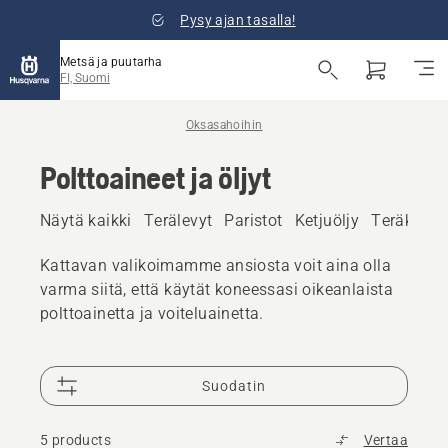
Pysy ajan tasalla!
Metsä ja puutarha
FI, Suomi
Oksasahoihin
Polttoaineet ja öljyt
Näytä kaikki
Terälevyt
Paristot
Ketjuöljy
Teräketjut
Kattavan valikoimamme ansiosta voit aina olla
varma siitä, että käytät koneessasi oikeanlaista
polttoainetta ja voiteluainetta.
Suodatin
5 products
Vertaa