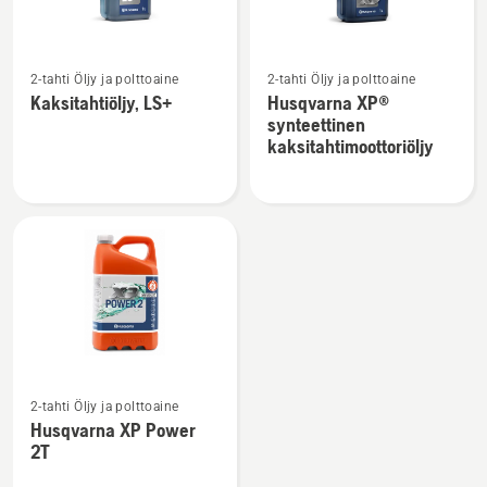
Katso
Katso
2-tahti Öljy ja polttoaine
2-tahti Öljy ja polttoaine
lisätietoja
lisätietoja
Kaksitahtiöljy, LS+
Husqvarna XP®
tuotteesta
tuotteesta
synteettinen
Kaksitahtiöljy,
Husqvarna
kaksitahtimoottoriöljy
LS+
XP®
synteettinen
kaksitahtimoottoriöljy
Katso
2-tahti Öljy ja polttoaine
lisätietoja
Husqvarna XP Power
tuotteesta
2T
Husqvarna