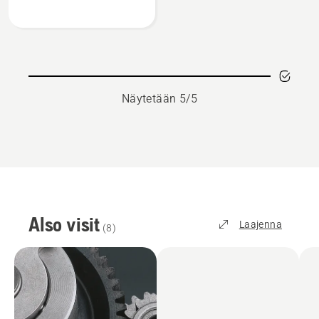
XP
Power
2T
Näytetään 5/5
Also visit
Laajenna
(
8
)