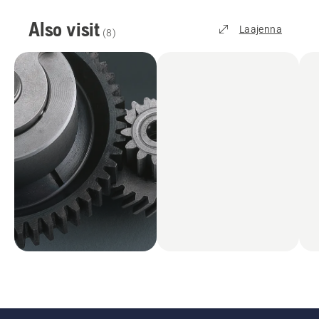
Also visit
Laajenna
(
8
)