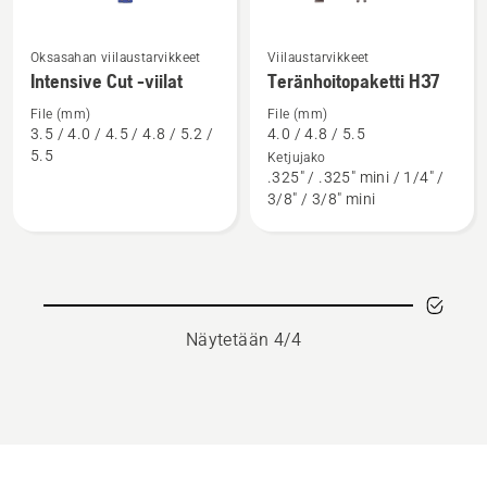
Oksasahan viilaustarvikkeet
Viilaustarvikkeet
Katso
Katso
Intensive Cut -viilat
Teränhoitopaketti H37
lisätietoja
lisätietoja
tuotteesta
tuotteesta
File (mm)
File (mm)
3.5 / 4.0 / 4.5 / 4.8 / 5.2 /
4.0 / 4.8 / 5.5
Intensive
Teränhoitopaketti
5.5
Ketjujako
Cut
H37
.325" / .325" mini / 1/4" /
-
3/8" / 3/8" mini
viilat
Näytetään 4/4