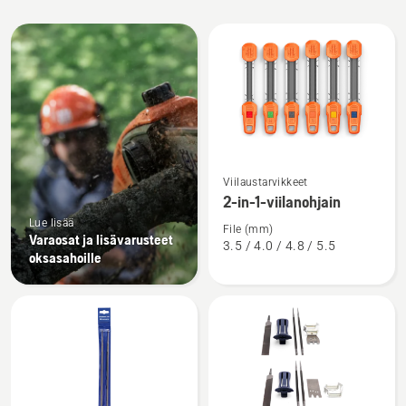
Kaikki
tuotteet
Katso
Viilaustarvikkeet
lisätietoja
2-in-1-viilanohjain
tuotteesta
Lue lisää
2-
File (mm)
Varaosat ja lisävarusteet
3.5 / 4.0 / 4.8 / 5.5
in-
oksasahoille
1-
viilanohjain