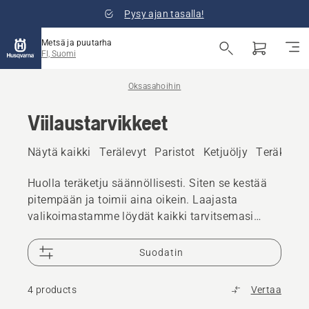
Pysy ajan tasalla!
Metsä ja puutarha
FI, Suomi
Oksasahoihin
Viilaustarvikkeet
Näytä kaikki
Terälevyt
Paristot
Ketjuöljy
Teräketjut
Huolla teräketju säännöllisesti. Siten se kestää
pitempään ja toimii aina oikein. Laajasta
valikoimastamme löydät kaikki tarvitsemasi
viilaustyökalut.
Suodatin
4 products
Vertaa