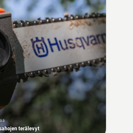
sää
sahojen terälevyt