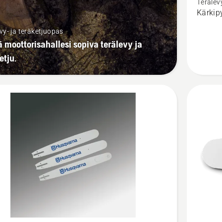
Terälev
1/4"
Kärkip
1.3 A31
vy- ja teräketjuopas
 moottorisahallesi sopiva terälevy ja
etju.