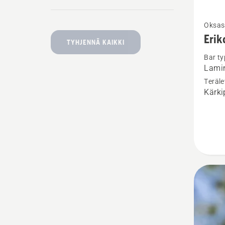
Katso
Oksas
lisätiet
Erik
TYHJENNÄ KAIKKI
tuottee
Bar ty
Erikois
Lami
Teräle
Kärki