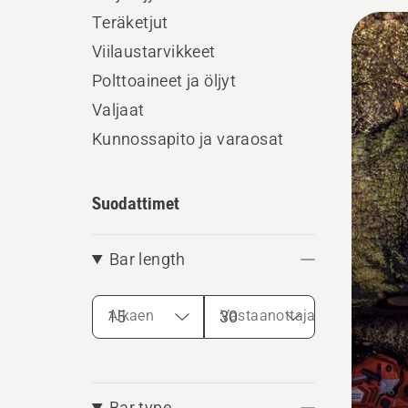
Kaikk
Teräketjut
tuott
Viilaustarvikkeet
Polttoaineet ja öljyt
Valjaat
Kunnossapito ja varaosat
Suodattimet
Bar length
Alkaen
Vastaanottaja
Bar type