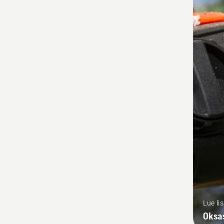
Lue li
Oksa