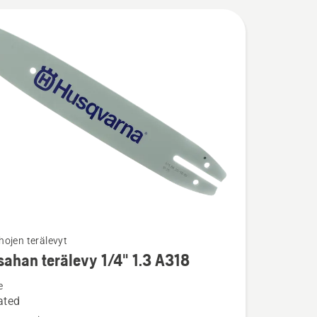
ojen terälevyt
ja
ahan terälevy 1/4" 1.3 A318
ta
e
han
ated