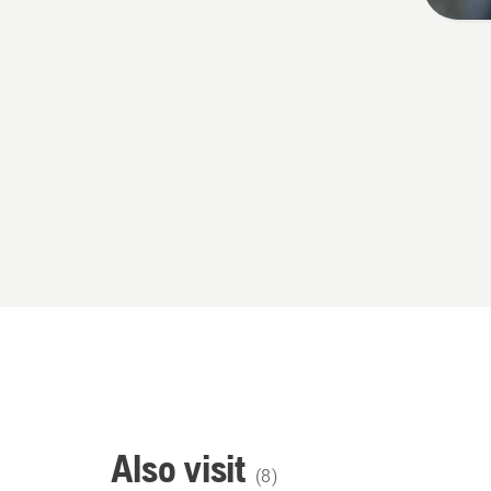
Also visit
(
8
)