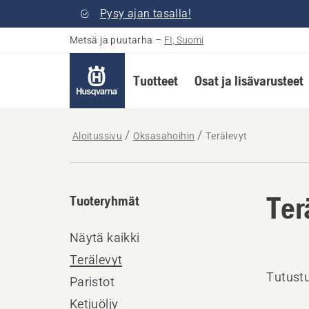
Pysy ajan tasalla!
Metsä ja puutarha
–
FI, Suomi
Tuotteet
Osat ja lisävarusteet
Aloitussivu
Oksasahoihin
Terälevyt
Ter
Tuoteryhmät
Näytä kaikki
Terälevyt
Tutustu
Paristot
Ketjuöljy