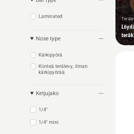
Laminated
Teräle
Löydä
teräk
Nose type
Kärkipyörä
Kiinteä terälevy, ilman
kärkipyörää
Ketjujako
1/4"
1/4" mini