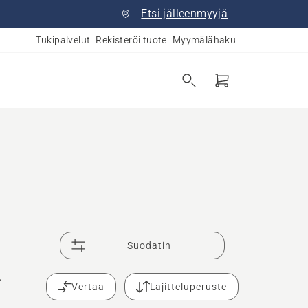
Etsi jälleenmyyjä
Tukipalvelut
Rekisteröi tuote
Myymälähaku
Suodatin
.
Vertaa
Lajitteluperuste