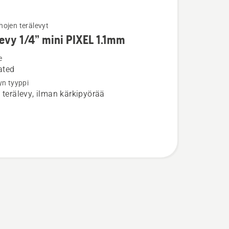
ojen terälevyt
ja
evy 1/4” mini PIXEL 1.1mm
ta
e
ated
yn tyyppi
 terälevy, ilman kärkipyörää