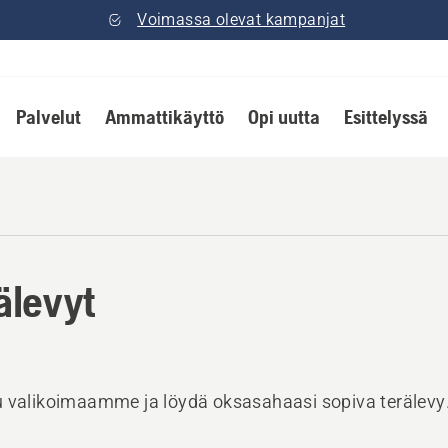
Voimassa olevat kampanjat
Palvelut
Ammattikäyttö
Opi uutta
Esittelyssä
älevyt
 valikoimaamme ja löydä oksasahaasi sopiva terälevy