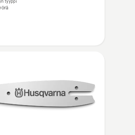
yn tyyppi
yörä
8