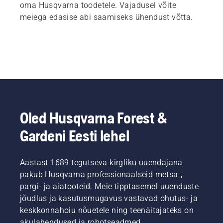
oma Husqvarna toodetele. Vajadusel võite
meiega edasise abi saamiseks ühendust võtta.
Oled Husqvarna Forest &
Gardeni Eesti lehel
Aastast 1689 tegutseva kirgliku uuendajana
pakub Husqvarna professionaalseid metsa-,
pargi- ja aiatooteid. Meie tipptasemel uuenduste
jõudlus ja kasutusmugavus vastavad ohutus- ja
keskkonnahoiu nõuetele ning teenäitajateks on
akulahendused ja robotseadmed.