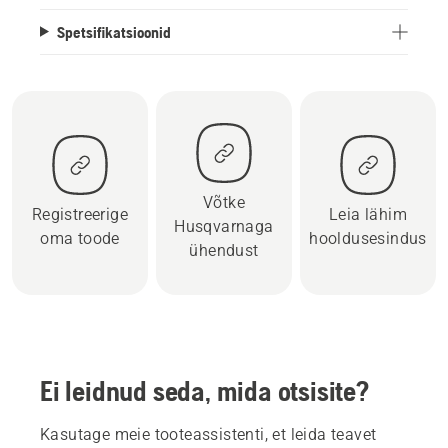
Spetsifikatsioonid
Võtke
Registreerige
Leia lähim
Husqvarnaga
oma toode
hooldusesindus
ühendust
Ei leidnud seda, mida otsisite?
Kasutage meie tooteassistenti, et leida teavet