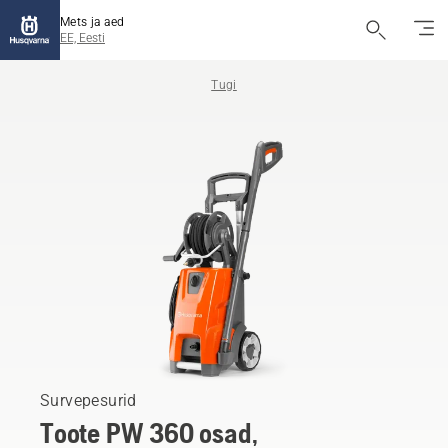
Mets ja aed
EE, Eesti
Tugi
Survepesurid
Toote PW 360 osad,