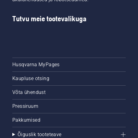
Tutvu meie tootevalikuga
Husqvarna MyPages
Kaupluse otsing
Võta ühendust
Pressiruum
Pakkumised
Õiguslik tooteteave