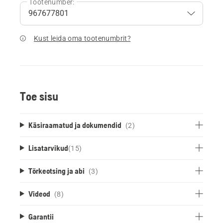
Tootenumber:
Kust leida oma tootenumbrit?
Toe sisu
Käsiraamatud ja dokumendid
(2)
Lisatarvikud
(
15
)
Tõrkeotsing ja abi
(3)
Videod
(8)
Garantii