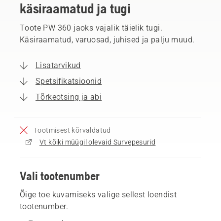
käsiraamatud ja tugi
Toote PW 360 jaoks vajalik täielik tugi.
Käsiraamatud, varuosad, juhised ja palju muud.
Lisatarvikud
Spetsifikatsioonid
Tõrkeotsing ja abi
Tootmisest kõrvaldatud
Vt kõiki müügil olevaid Survepesurid
Vali tootenumber
Õige toe kuvamiseks valige sellest loendist
tootenumber.