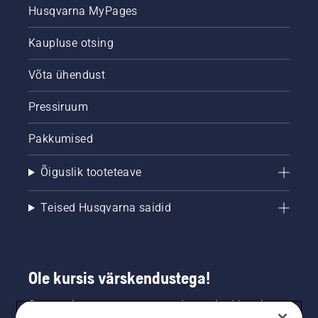
Husqvarna MyPages
Kaupluse otsing
Võta ühendust
Pressiruum
Pakkumised
Õiguslik tooteteave
Teised Husqvarna saidid
Ole kursis värskendustega!
Saa uusimat teavet uute toodete, eripakkumiste