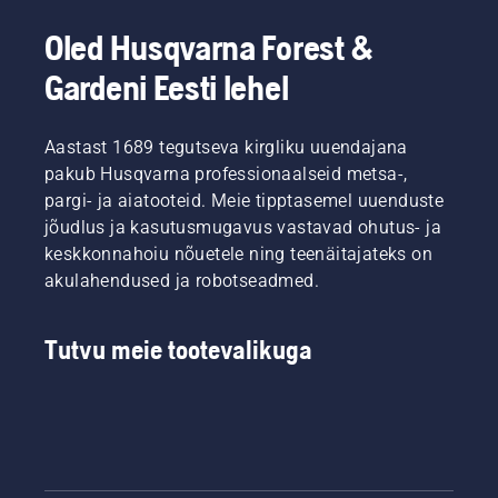
Oled Husqvarna Forest &
Gardeni Eesti lehel
Aastast 1689 tegutseva kirgliku uuendajana
pakub Husqvarna professionaalseid metsa-,
pargi- ja aiatooteid. Meie tipptasemel uuenduste
jõudlus ja kasutusmugavus vastavad ohutus- ja
keskkonnahoiu nõuetele ning teenäitajateks on
akulahendused ja robotseadmed.
Tutvu meie tootevalikuga