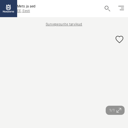
Mets ja aed
EE, Eesti
Survepesurite tarvikud
1/1