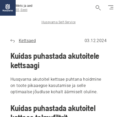
Mets ja aed
EE, Eesti
Husqvarna Self-Service
Kettsaed
03.12.2024
Kuidas puhastada akutoitele
kettsaagi
Husqvarna akutoitel kettsae puhtana hoidmine
on toote pikaaegse kasutamise ja selle
optimaalse jõudluse kohalt äärmiselt oluline.
Kuidas puhastada akutoitel