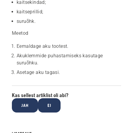
kaitsekindad;
kaitseprillid;
suruõhk.
Meetod
Eemaldage aku tootest.
Akuklemmide puhastamiseks kasutage
suruõhku.
Asetage aku tagasi.
Kas sellest artiklist oli abi?
JAH
EI