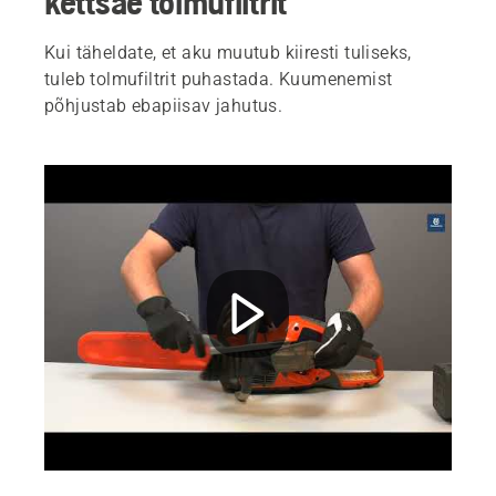
kettsae tolmufiltrit
Kui täheldate, et aku muutub kiiresti tuliseks,
tuleb tolmufiltrit puhastada. Kuumenemist
põhjustab ebapiisav jahutus.