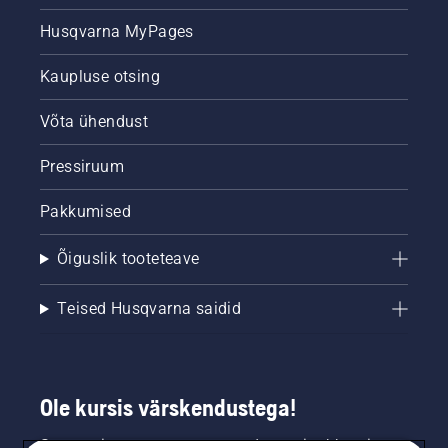
Husqvarna MyPages
Kaupluse otsing
Võta ühendust
Pressiruum
Pakkumised
Õiguslik tooteteave
Teised Husqvarna saidid
Ole kursis värskendustega!
Saa uusimat teavet uute toodete, eripakkumiste