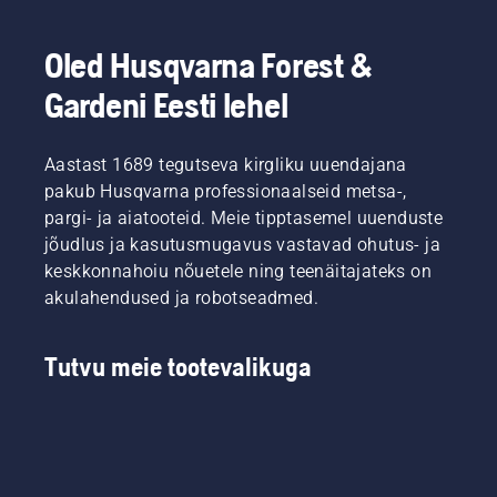
Oled Husqvarna Forest &
Gardeni Eesti lehel
Aastast 1689 tegutseva kirgliku uuendajana
pakub Husqvarna professionaalseid metsa-,
pargi- ja aiatooteid. Meie tipptasemel uuenduste
jõudlus ja kasutusmugavus vastavad ohutus- ja
keskkonnahoiu nõuetele ning teenäitajateks on
akulahendused ja robotseadmed.
Tutvu meie tootevalikuga