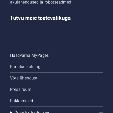
akulahendused ja robotseadmed.
Tutvu meie tootevalikuga
Husqvarna MyPages
Kaupluse otsing
Võta ühendust
Pressiruum
Pakkumised
Õiguslik tooteteave