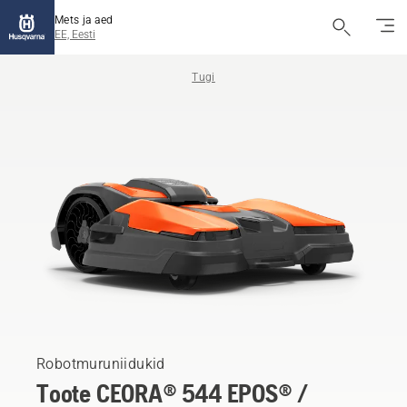
Mets ja aed
EE, Eesti
Tugi
Robotmuruniidukid
Toote CEORA® 544 EPOS® /