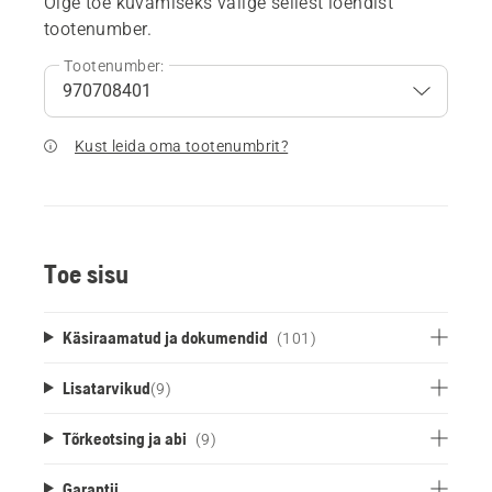
Õige toe kuvamiseks valige sellest loendist
tootenumber.
Tootenumber:
Kust leida oma tootenumbrit?
Toe sisu
Käsiraamatud ja dokumendid
(101)
Lisatarvikud
(
9
)
Tõrkeotsing ja abi
(9)
Garantii