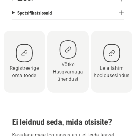
Spetsifikatsioonid
Võtke
Registreerige
Leia lähim
Husqvarnaga
oma toode
hooldusesindus
ühendust
Ei leidnud seda, mida otsisite?
Kasutage meie tooteassistenti, et leida teavet