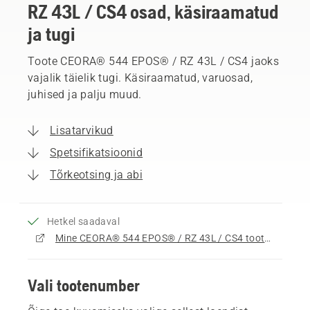
RZ 43L / CS4 osad, käsiraamatud
ja tugi
Toote CEORA® 544 EPOS® / RZ 43L / CS4 jaoks
vajalik täielik tugi. Käsiraamatud, varuosad,
juhised ja palju muud.
Lisatarvikud
Spetsifikatsioonid
Tõrkeotsing ja abi
Hetkel saadaval
Mine CEORA® 544 EPOS® / RZ 43L / CS4 tootelehele
Vali tootenumber