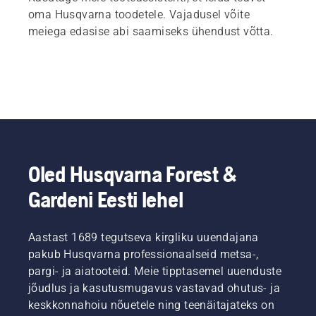
oma Husqvarna toodetele. Vajadusel võite
meiega edasise abi saamiseks ühendust võtta.
Oled Husqvarna Forest &
Gardeni Eesti lehel
Aastast 1689 tegutseva kirgliku uuendajana
pakub Husqvarna professionaalseid metsa-,
pargi- ja aiatooteid. Meie tipptasemel uuenduste
jõudlus ja kasutusmugavus vastavad ohutus- ja
keskkonnahoiu nõuetele ning teenäitajateks on