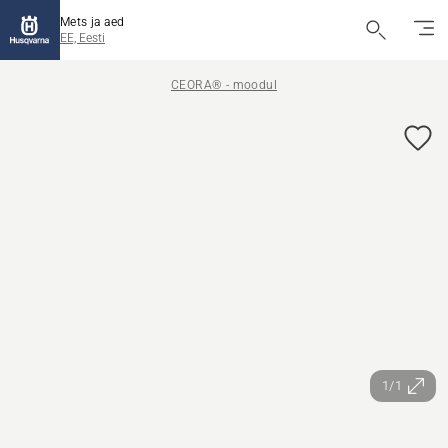
Mets ja aed
EE, Eesti
CEORA® - moodul
1/1