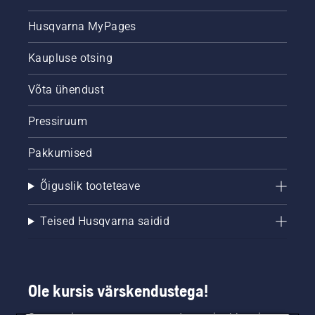
murutraktoriga.
võrreldes
Milline
Husqvarna
Husqvarna MyPages
annab
P 525DX
parema
murutraktorig
Kaupluse otsing
jalgpallimuru?
Võta ühendust
Pressiruum
Pakkumised
Õiguslik tooteteave
Teised Husqvarna saidid
Ole kursis värskendustega!