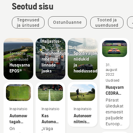
Seotud sisu
Tegevused
Tooted ja
Ostunõuanne
ja üritused
uuendused
Kohalikud
omavalitsused
Haljastus-
ja
Spordiklubid
muruhooldusseadmed
Spordiväljakute
Tooted ja
roheliste
niidukid
uuendused
Husqvarna
linnade
ja
31.
august
EPOS®
jaoks
hooldusseadmed
2022
Uudised
Husqvarna
CEORA®
toob
Pärast
muruhoolduse
üliedukat
Inspiratsioon
Inspiratsioon
Inspiratsioon
uue
esmaesitlust
Automower®
Kas
Autonoomse
ajastu
paljudele
tagab
Automower®-
niitmise
Euroopa
parema
i
eelised
On
„Väga
turgudele