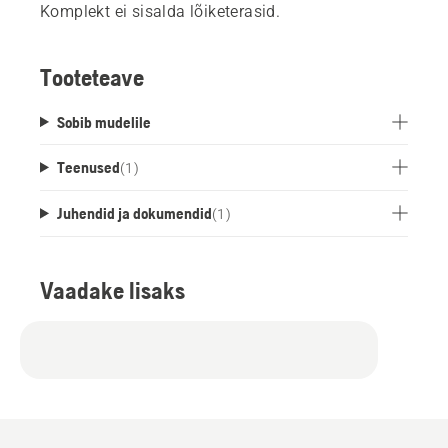
Komplekt ei sisalda lõiketerasid.
Tooteteave
Sobib mudelile
Teenused
(
1
)
Juhendid ja dokumendid
(
1
)
Vaadake lisaks