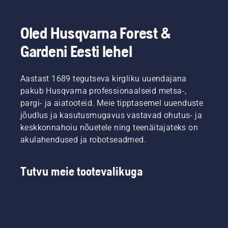
tööstusalas,
parema
peaväljakuhooldaja
kus
pinnase
Simeon
domineerivad
Oled Husqvarna Forest &
kui
Liljenberg.
rasked
tavalise
Tulemused,
tavalised
Gardeni Eesti lehel
pöörleva
mida ta
diiselniidukid.
niidukiga
ootab,
CEORA®
niidetav?
saadakse
automatiseer
Aastast 1689 tegutseva kirgliku uuendajana
Meie
peatselt
aega ja
kohtunik
pakub Husqvarna professionaalseid metsa-,
läbi
ressursse
ja
viidava
pargi- ja aiatooteid. Meie tipptasemel uuenduste
nõudvaid
vandekohus
katse
ülesandeid
jõudlus ja kasutusmugavus vastavad ohutus- ja
Simeon
käigus,
ning
keskkonnahoiu nõuetele ning teenäitajateks on
Lilijenbergon,
kus
suudab
akulahendused ja robotseadmed.
Rootsi
väljaku
samal
jalgpallistaadioni
ühte
ajal
Friends
poolt
vähendada
Tutvu meie tootevalikuga
Arena
niidetakse
CO2
juht, on
professionaalse
heitmeid
kuriteopaigas.
Automower®
masina
Valmis?
robotniidukiga
eluea
Siin see
ja teist
jooksul
on.
poolt
kuni 83%