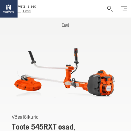
Mets ja aed
EE, Eesti
Tugi
Võsalõikurid
Toote 545RXT osad,