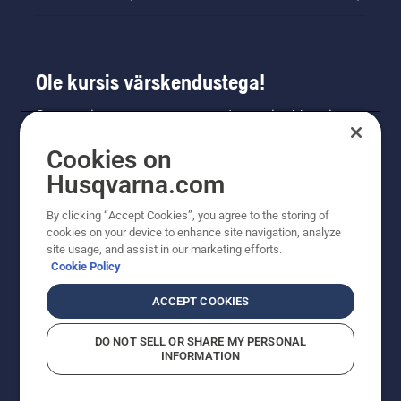
Ole kursis värskendustega!
Saa uusimat teavet uute toodete, eripakkumiste
ja muu kohta. Registreeru meie uudiskirja
Cookies on
saamiseks siin.
Husqvarna.com
LIITU UUDISKIRJAGA
By clicking “Accept Cookies”, you agree to the storing of
cookies on your device to enhance site navigation, analyze
site usage, and assist in our marketing efforts.
Cookie Policy
ACCEPT COOKIES
DO NOT SELL OR SHARE MY PERSONAL
INFORMATION
© Husqvarna AB (publ). Kõik õigused kaitstud. Esitatud