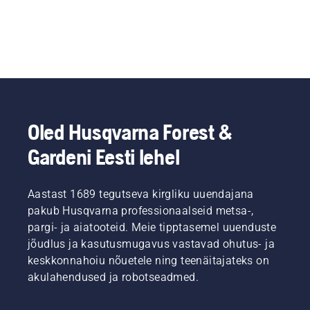
Oled Husqvarna Forest &
Gardeni Eesti lehel
Aastast 1689 tegutseva kirgliku uuendajana
pakub Husqvarna professionaalseid metsa-,
pargi- ja aiatooteid. Meie tipptasemel uuenduste
jõudlus ja kasutusmugavus vastavad ohutus- ja
keskkonnahoiu nõuetele ning teenäitajateks on
akulahendused ja robotseadmed.