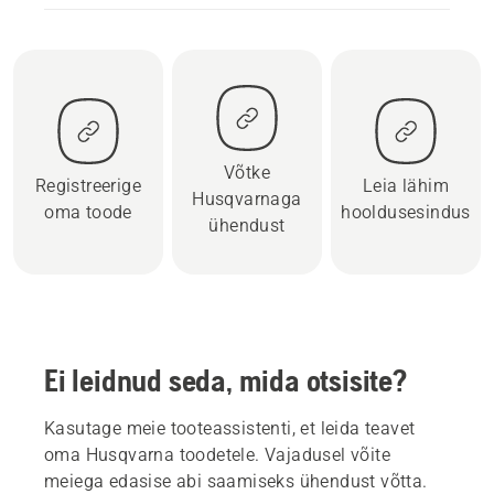
Võtke
Registreerige
Leia lähim
Husqvarnaga
oma toode
hooldusesindus
ühendust
Ei leidnud seda, mida otsisite?
Kasutage meie tooteassistenti, et leida teavet
oma Husqvarna toodetele. Vajadusel võite
meiega edasise abi saamiseks ühendust võtta.