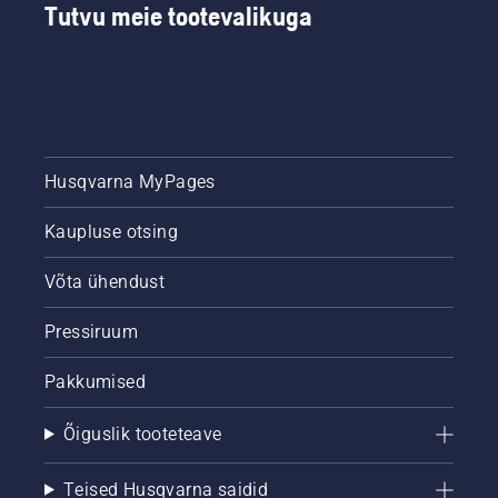
Tutvu meie tootevalikuga
Husqvarna MyPages
Kaupluse otsing
Võta ühendust
Pressiruum
Pakkumised
Õiguslik tooteteave
Teised Husqvarna saidid