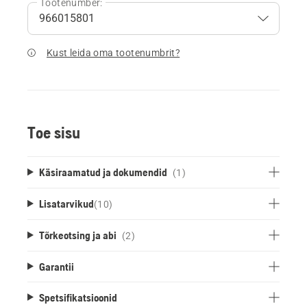
Tootenumber:
Kust leida oma tootenumbrit?
Toe sisu
Käsiraamatud ja dokumendid
(1)
Lisatarvikud
(
10
)
Tõrkeotsing ja abi
(2)
Garantii
Spetsifikatsioonid