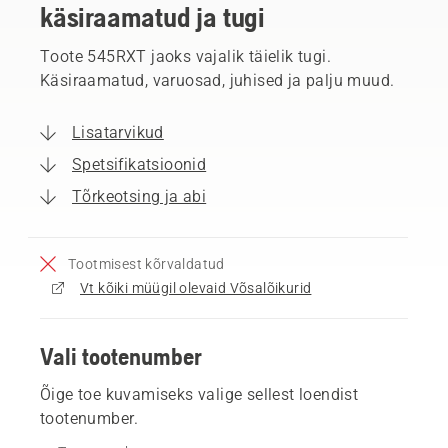
käsiraamatud ja tugi
Toote 545RXT jaoks vajalik täielik tugi.
Käsiraamatud, varuosad, juhised ja palju muud.
Lisatarvikud
Spetsifikatsioonid
Tõrkeotsing ja abi
Tootmisest kõrvaldatud
Vt kõiki müügil olevaid Võsalõikurid
Vali tootenumber
Õige toe kuvamiseks valige sellest loendist
tootenumber.