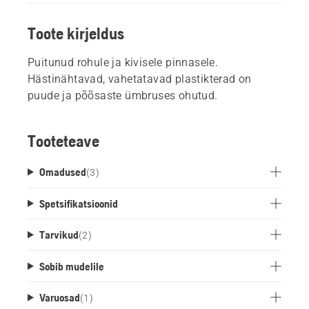
Toote kirjeldus
Puitunud rohule ja kivisele pinnasele.
Hästinähtavad, vahetatavad plastikterad on
puude ja põõsaste ümbruses ohutud.
Tooteteave
Omadused
(
3
)
Spetsifikatsioonid
Tarvikud
(
2
)
Sobib mudelile
Varuosad
(
1
)