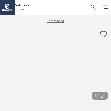
Mets ja aed
EE, Eesti
Trimmipead
1/1