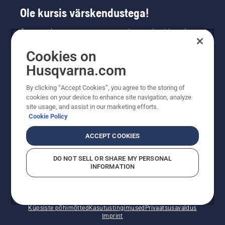
Ole kursis värskendustega!
Saa uusimat teavet uute toodete, eripakkumiste
ja muu kohta. Registreeru meie uudiskirja
Cookies on
saamiseks siin.
Husqvarna.com
LIITU UUDISKIRJAGA
By clicking “Accept Cookies”, you agree to the storing of
cookies on your device to enhance site navigation, analyze
site usage, and assist in our marketing efforts.
Cookie Policy
ACCEPT COOKIES
DO NOT SELL OR SHARE MY PERSONAL
INFORMATION
© Husqvarna AB (publ). Kõik õigused kaitstud. Esitatud
hinnad on soovituslikud jaemüügihinnad.
Küpsiste põhimõtted
Kasutustingimused
Privaatsusavaldus
Imprint