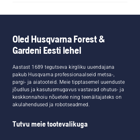
Oled Husqvarna Forest &
Gardeni Eesti lehel
Aastast 1689 tegutseva kirgliku uuendajana
pakub Husqvarna professionaalseid metsa-,
pargi- ja aiatooteid. Meie tipptasemel uuenduste
jõudlus ja kasutusmugavus vastavad ohutus- ja
keskkonnahoiu nõuetele ning teenäitajateks on
akulahendused ja robotseadmed.
Tutvu meie tootevalikuga