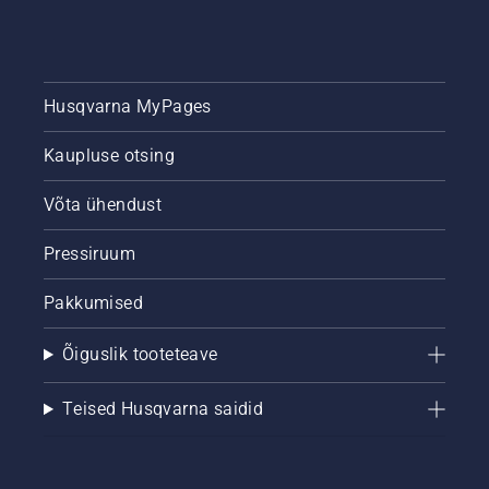
Husqvarna MyPages
Kaupluse otsing
Võta ühendust
Pressiruum
Pakkumised
Õiguslik tooteteave
Teised Husqvarna saidid