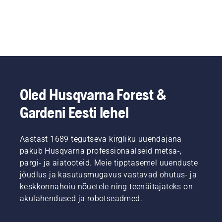
Oled Husqvarna Forest &
Gardeni Eesti lehel
Aastast 1689 tegutseva kirgliku uuendajana
pakub Husqvarna professionaalseid metsa-,
pargi- ja aiatooteid. Meie tipptasemel uuenduste
jõudlus ja kasutusmugavus vastavad ohutus- ja
keskkonnahoiu nõuetele ning teenäitajateks on
akulahendused ja robotseadmed.