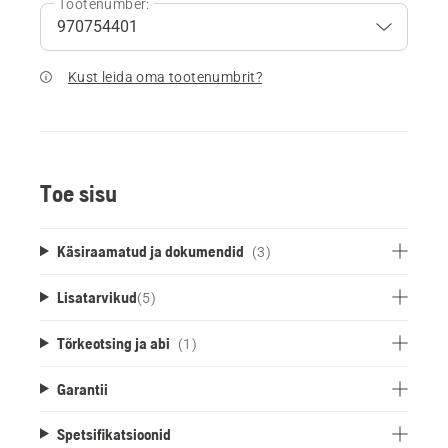
Tootenumber:
Kust leida oma tootenumbrit?
Toe sisu
Käsiraamatud ja dokumendid
(3)
Lisatarvikud
(
5
)
Tõrkeotsing ja abi
(1)
Garantii
Spetsifikatsioonid