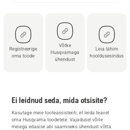
Võtke
Registreerige
Leia lähim
Husqvarnaga
oma toode
hooldusesindus
ühendust
Ei leidnud seda, mida otsisite?
Kasutage meie tooteassistenti, et leida teavet
oma Husqvarna toodetele. Vajadusel võite
meiega edasise abi saamiseks ühendust võtta.