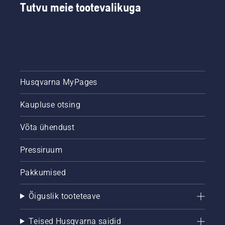
Tutvu meie tootevalikuga
Husqvarna MyPages
Kaupluse otsing
Võta ühendust
Pressiruum
Pakkumised
Õiguslik tooteteave
Teised Husqvarna saidid