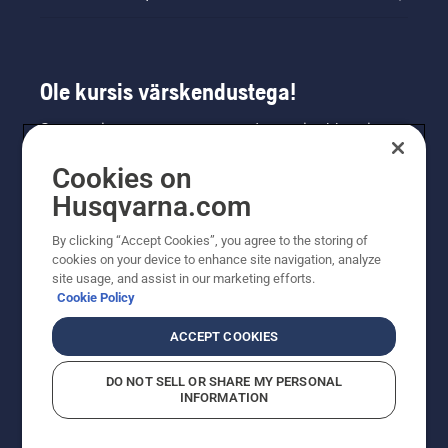
Ole kursis värskendustega!
Saa uusimat teavet uute toodete, eripakkumiste
ja muu kohta. Registreeru meie uudiskirja
Cookies on
saamiseks siin.
Husqvarna.com
LIITU UUDISKIRJAGA
By clicking “Accept Cookies”, you agree to the storing of
cookies on your device to enhance site navigation, analyze
site usage, and assist in our marketing efforts.
Cookie Policy
ACCEPT COOKIES
DO NOT SELL OR SHARE MY PERSONAL
INFORMATION
© Husqvarna AB (publ). Kõik õigused kaitstud. Esitatud