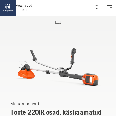
Mets ja aed
EE, Eesti
Tugi
Murutrimmerid
Toote 220iR osad, käsiraamatud