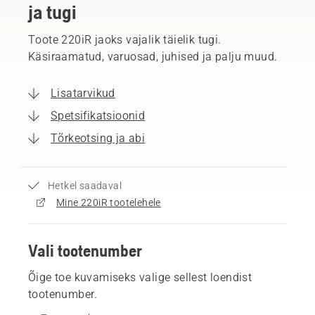
ja tugi
Toote 220iR jaoks vajalik täielik tugi.
Käsiraamatud, varuosad, juhised ja palju muud.
Lisatarvikud
Spetsifikatsioonid
Tõrkeotsing ja abi
Hetkel saadaval
Mine 220iR tootelehele
Vali tootenumber
Õige toe kuvamiseks valige sellest loendist
tootenumber.