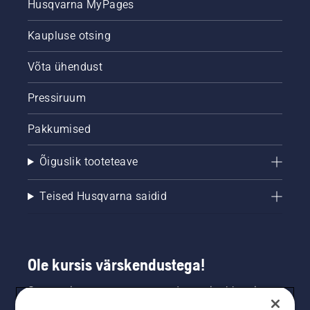
Husqvarna MyPages
Kaupluse otsing
Võta ühendust
Pressiruum
Pakkumised
Õiguslik tooteteave
Teised Husqvarna saidid
Ole kursis värskendustega!
Saa uusimat teavet uute toodete, eripakkumiste
ja muu kohta. Registreeru meie uudiskirja