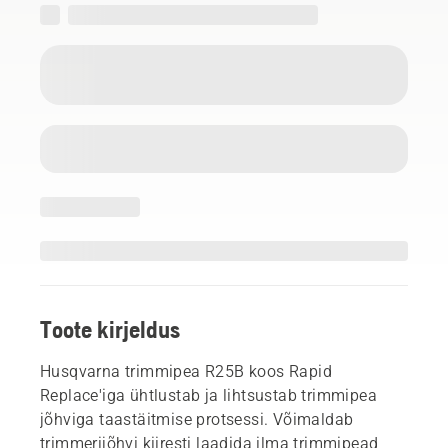
Toote kirjeldus
Husqvarna trimmipea R25B koos Rapid
Replace'iga ühtlustab ja lihtsustab trimmipea
jõhviga taastäitmise protsessi. Võimaldab
trimmerijõhvi kiiresti laadida ilma trimmipead