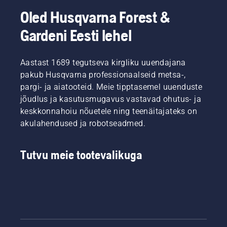
Oled Husqvarna Forest &
Gardeni Eesti lehel
Aastast 1689 tegutseva kirgliku uuendajana
pakub Husqvarna professionaalseid metsa-,
pargi- ja aiatooteid. Meie tipptasemel uuenduste
jõudlus ja kasutusmugavus vastavad ohutus- ja
keskkonnahoiu nõuetele ning teenäitajateks on
akulahendused ja robotseadmed.
Tutvu meie tootevalikuga