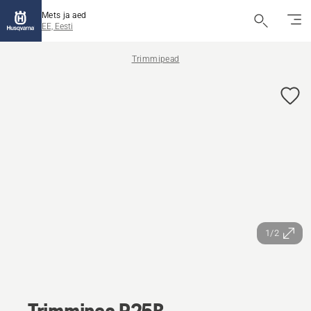
Mets ja aed
EE, Eesti
Trimmipead
1/2
Trimmipea R25B