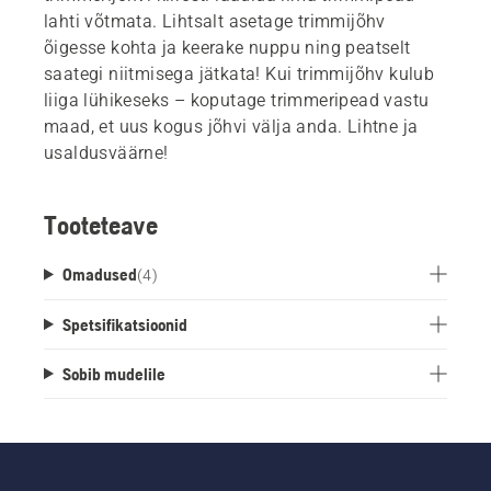
lahti võtmata. Lihtsalt asetage trimmijõhv
õigesse kohta ja keerake nuppu ning peatselt
saategi niitmisega jätkata! Kui trimmijõhv kulub
liiga lühikeseks – koputage trimmeripead vastu
maad, et uus kogus jõhvi välja anda. Lihtne ja
usaldusväärne!
Tooteteave
Omadused
(
4
)
Spetsifikatsioonid
Sobib mudelile