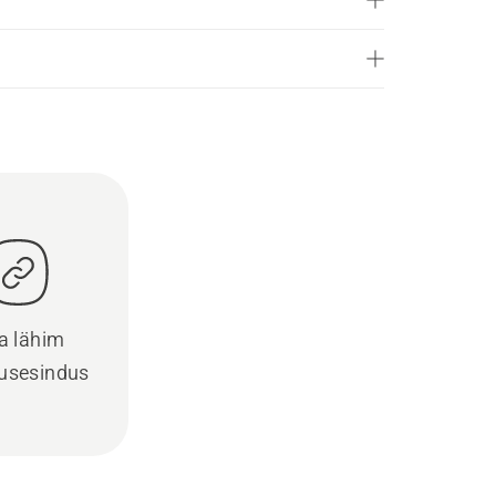
a lähim
usesindus