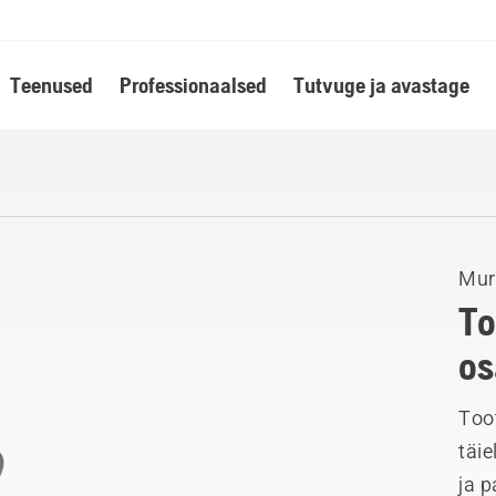
Teenused
Professionaalsed
Tutvuge ja avastage
Mur
To
os
Toot
täie
ja p