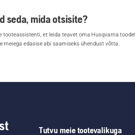
ud seda, mida otsisite?
 tooteassistenti, et leida teavet oma Husqvarna toodet
te meiega edasise abi saamiseks ühendust võtta.
st
Tutvu meie tootevalikuga