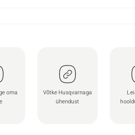
ige oma
Võtke Husqvarnaga
Lei
e
ühendust
hoold