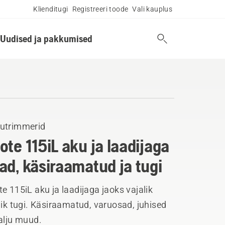
Klienditugi
Registreeri toode
Vali kauplus
Uudised ja pakkumised
utrimmerid
ote 115iL aku ja laadijaga
ad, käsiraamatud ja tugi
e 115iL aku ja laadijaga jaoks vajalik
lik tugi. Käsiraamatud, varuosad, juhised
alju muud.