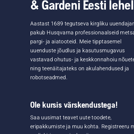
& Gardeni Eesti lehel
Aastast 1689 tegutseva kirgliku uuendaja
pakub Husqvarna professionaalseid metsa
pargi- ja aiatooteid. Meie tipptasemel
uuenduste jõudlus ja kasutusmugavus
vastavad ohutus- ja keskkonnahoiu nõuet
ning teenäitajateks on akulahendused ja
robotseadmed.
Ole kursis värskendustega!
Saa uusimat teavet uute toodete,
eripakkumiste ja muu kohta. Registreeru 