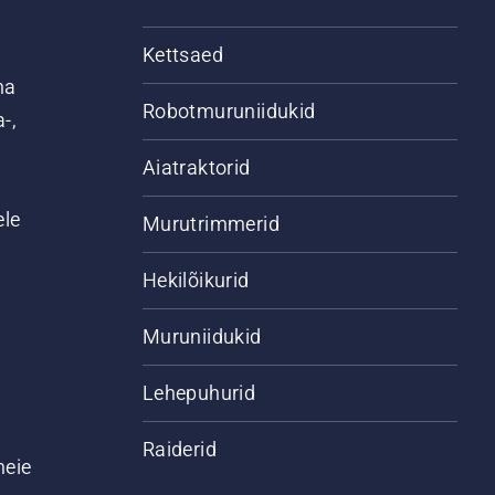
Kettsaed
na
Robotmuruniidukid
-,
Aiatraktorid
ele
Murutrimmerid
Hekilõikurid
Muruniidukid
Lehepuhurid
Raiderid
meie