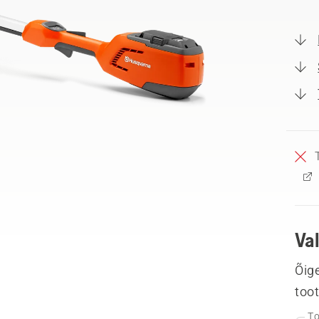
Va
Õige
too
To