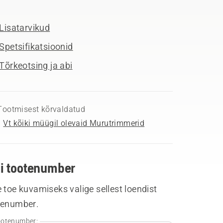
Lisatarvikud
Spetsifikatsioonid
Tõrkeotsing ja abi
Tootmisest kõrvaldatud
Vt kõiki müügil olevaid Murutrimmerid
li tootenumber
 toe kuvamiseks valige sellest loendist
tenumber.
otenumber: