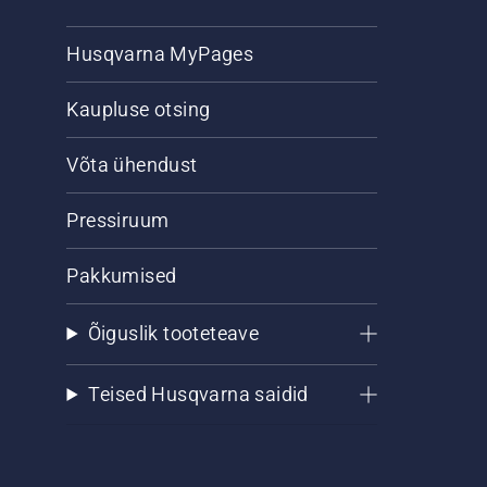
Husqvarna MyPages
Kaupluse otsing
Võta ühendust
Pressiruum
Pakkumised
Õiguslik tooteteave
Teised Husqvarna saidid