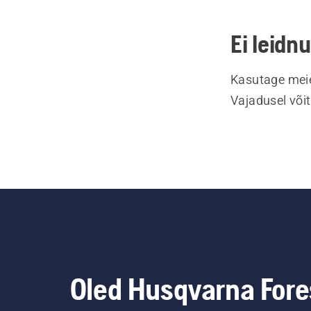
Ei leidn
Kasutage meie
Vajadusel või
Oled Husqvarna Fore