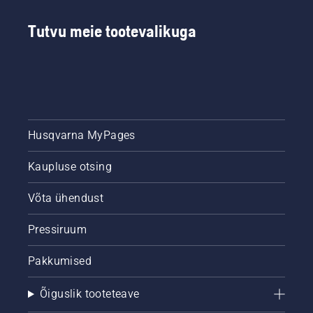
Tutvu meie tootevalikuga
Husqvarna MyPages
Kaupluse otsing
Võta ühendust
Pressiruum
Pakkumised
Õiguslik tooteteave