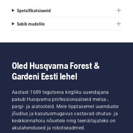
lõiketerade olemasolu tagab puhta lõikuse ja
Spetsifikatsioonid
tervema muru. Terad on osa meie kvaliteetsete
Automower® tarvikute laiast valikust.
Sobib mudelile
Oled Husqvarna Forest &
Gardeni Eesti lehel
Aastast 1689 tegutseva kirgliku uuendajana
pakub Husqvarna professionaalseid metsa-,
pargi- ja aiatooteid. Meie tipptasemel uuenduste
jõudlus ja kasutusmugavus vastavad ohutus- ja
keskkonnahoiu nõuetele ning teenäitajateks on
akulahendused ja robotseadmed.