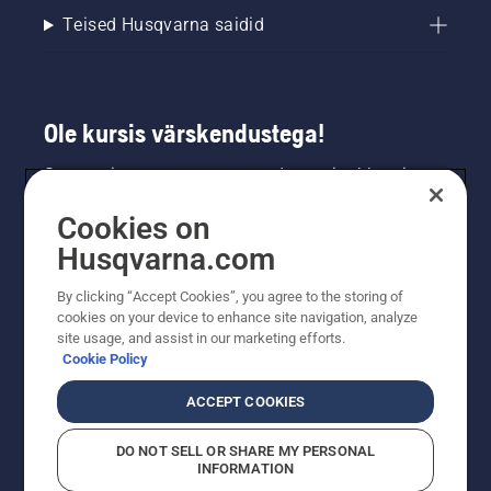
Teised Husqvarna saidid
Ole kursis värskendustega!
Saa uusimat teavet uute toodete, eripakkumiste
ja muu kohta. Registreeru meie uudiskirja
Cookies on
saamiseks siin.
Husqvarna.com
LIITU UUDISKIRJAGA
By clicking “Accept Cookies”, you agree to the storing of
cookies on your device to enhance site navigation, analyze
site usage, and assist in our marketing efforts.
Cookie Policy
ACCEPT COOKIES
DO NOT SELL OR SHARE MY PERSONAL
INFORMATION