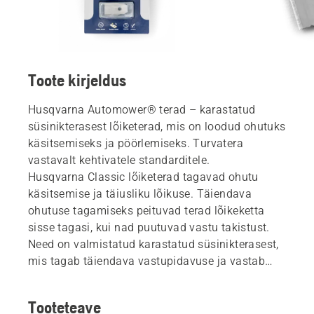
Toote kirjeldus
Husqvarna Automower® terad – karastatud
süsinikterasest lõiketerad, mis on loodud ohutuks
käsitsemiseks ja pöörlemiseks. Turvatera
vastavalt kehtivatele standarditele.
Husqvarna Classic lõiketerad tagavad ohutu
käsitsemise ja täiusliku lõikuse. Täiendava
ohutuse tagamiseks peituvad terad lõikeketta
sisse tagasi, kui nad puutuvad vastu takistust.
Need on valmistatud karastatud süsinikterasest,
mis tagab täiendava vastupidavuse ja vastab
kõigile nõutavatele ohutusstandarditele. Terad
sobivad kõikidele Husqvarna Automower® ja
Tooteteave
Husqvarna Ceora™ robotniidukitele. Teravate