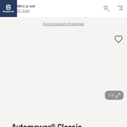
Mets ja aed
EE, Eesti
Robotniidukite lõiketerad
1/6
Automower® Classic