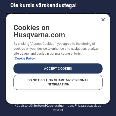
Ole kursis värskendustega!
Saa uusimat teavet uute toodete, eripakkumiste
ja muu kohta. Registreeru meie uudiskirja
Cookies on
saamiseks siin.
Husqvarna.com
LIITU UUDISKIRJAGA
By clicking “Accept Cookies”, you agree to the storing of
cookies on your device to enhance site navigation, analyze
site usage, and assist in our marketing efforts.
Cookie Policy
ACCEPT COOKIES
DO NOT SELL OR SHARE MY PERSONAL
INFORMATION
© Husqvarna AB (publ). Kõik õigused kaitstud. Esitatud
hinnad on soovituslikud jaemüügihinnad.
Küpsiste põhimõtted
Kasutustingimused
Privaatsusavaldus
Imprint