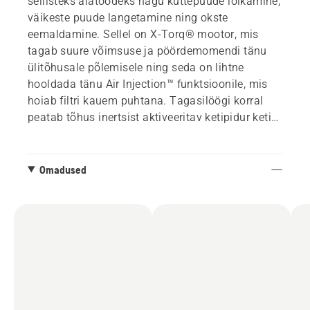
sellisteks aiatöödeks nagu küttepuude lõikamine,
väikeste puude langetamine ning okste
eemaldamine. Sellel on X-Torq® mootor, mis
tagab suure võimsuse ja pöördemomendi tänu
ülitõhusale põlemisele ning seda on lihtne
hooldada tänu Air Injection™ funktsioonile, mis
hoiab filtri kauem puhtana. Tagasilöögi korral
peatab tõhus inertsist aktiveeritav ketipidur keti
koheselt vigastuste ohu vähendamiseks.
Omadused