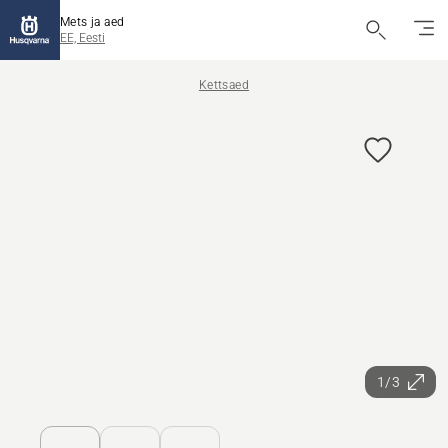
Mets ja aed
EE, Eesti
Kettsaed
1/3