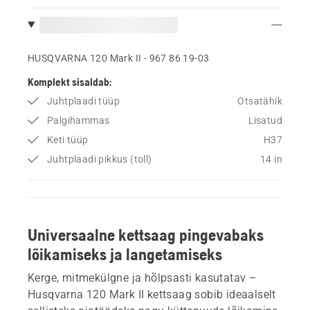
HUSQVARNA 120 Mark II - 967 86 19‑03
Komplekt sisaldab:
Juhtplaadi tüüp
Otsatähik
Palgihammas
Lisatud
Keti tüüp
H37
Juhtplaadi pikkus (toll)
14 in
Universaalne kettsaag pingevabaks
lõikamiseks ja langetamiseks
Kerge, mitmekülgne ja hõlpsasti kasutatav –
Husqvarna 120 Mark II kettsaag sobib ideaalselt