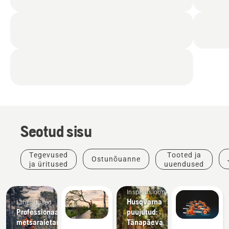
Seotud sisu
Tegevused
Tooted ja
Ostunõuanne
ja üritused
uuendused
Inspiratsioon
Husqvarna
Lahendused
Professionaalsed
puujutud:
metsaraietarvikud
Tänapäeva