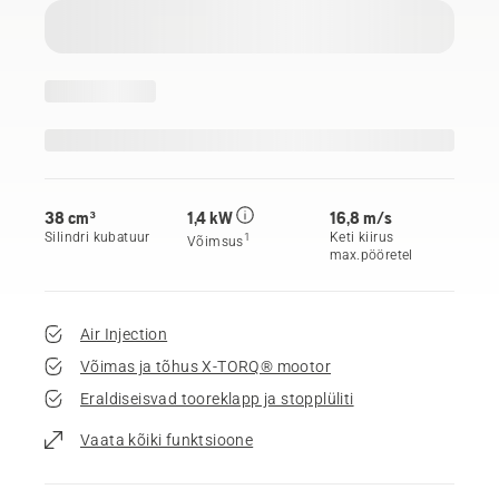
38 cm³
1,4 kW
16,8 m/s
Silindri kubatuur
Keti kiirus
1
Võimsus
max.pööretel
Air Injection
Võimas ja tõhus X-TORQ® mootor
Eraldiseisvad tooreklapp ja stopplüliti
Vaata kõiki funktsioone