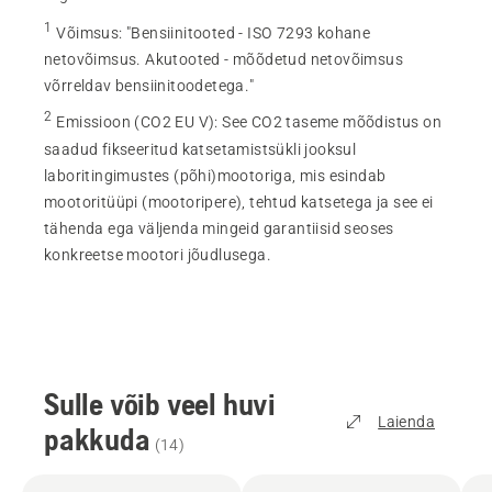
1
Võimsus
:
"Bensiinitooted - ISO 7293 kohane
netovõimsus. Akutooted - mõõdetud netovõimsus
võrreldav bensiinitoodetega."
2
Emissioon (CO2 EU V)
:
See CO2 taseme mõõdistus on
saadud fikseeritud katsetamistsükli jooksul
laboritingimustes (põhi)mootoriga, mis esindab
mootoritüüpi (mootoripere), tehtud katsetega ja see ei
tähenda ega väljenda mingeid garantiisid seoses
konkreetse mootori jõudlusega.
Sulle võib veel huvi
Laienda
pakkuda
(
14
)