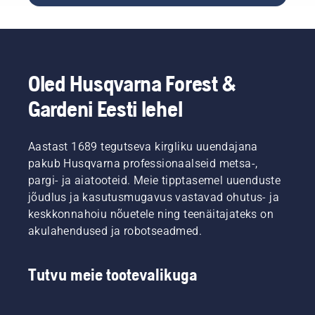
populaarne
Google'i
otsing).
See
juhend
Oled Husqvarna Forest &
sisaldab
mõningaid
Gardeni Eesti lehel
nõuandeid
sae
töökorda
Aastast 1689 tegutseva kirgliku uuendajana
seadmiseks.
pakub Husqvarna professionaalseid metsa-,
pargi- ja aiatooteid. Meie tipptasemel uuenduste
jõudlus ja kasutusmugavus vastavad ohutus- ja
keskkonnahoiu nõuetele ning teenäitajateks on
akulahendused ja robotseadmed.
Tutvu meie tootevalikuga