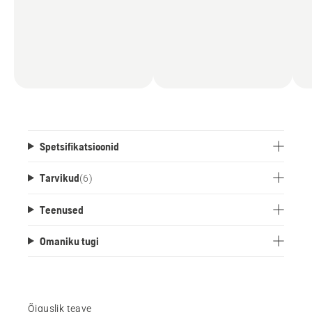
Spetsifikatsioonid
Tarvikud
(
6
)
Teenused
Omaniku tugi
Õiguslik teave