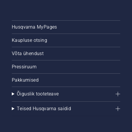
Husqvarna MyPages
Kaupluse otsing
Võta ühendust
Pressiruum
Pakkumised
Õiguslik tooteteave
Teised Husqvarna saidid