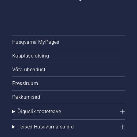
Husqvarna MyPages
Kaupluse otsing
Võta ühendust
Pressiruum
Pakkumised
Õiguslik tooteteave
Teised Husqvarna saidid