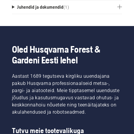
Juhendid ja dokumendid
(
1
)
Oled Husqvarna Forest &
Gardeni Eesti lehel
Aastast 1689 tegutseva kirgliku uuendajana
pakub Husqvarna professionaalseid metsa-,
pargi- ja aiatooteid. Meie tipptasemel uuenduste
jõudlus ja kasutusmugavus vastavad ohutus- ja
keskkonnahoiu nõuetele ning teenäitajateks on
akulahendused ja robotseadmed.
Tutvu meie tootevalikuga