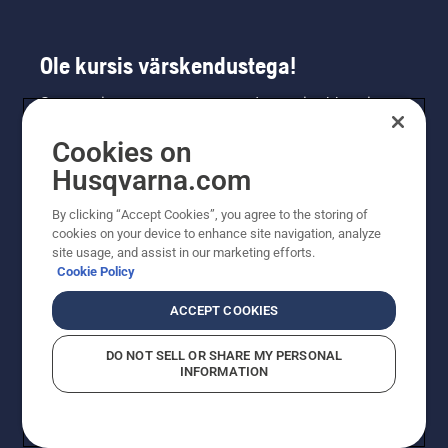
Ole kursis värskendustega!
Saa uusimat teavet uute toodete, eripakkumiste
ja muu kohta. Registreeru meie uudiskirja
Cookies on
saamiseks siin.
Husqvarna.com
LIITU UUDISKIRJAGA
By clicking “Accept Cookies”, you agree to the storing of
cookies on your device to enhance site navigation, analyze
site usage, and assist in our marketing efforts.
Cookie Policy
ACCEPT COOKIES
DO NOT SELL OR SHARE MY PERSONAL
INFORMATION
© Husqvarna AB (publ). Kõik õigused kaitstud. Esitatud
hinnad on soovituslikud jaemüügihinnad.