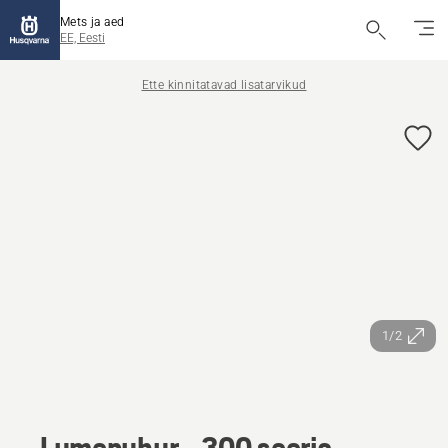
Mets ja aed
EE, Eesti
Ette kinnitatavad lisatarvikud
1/2
Lumepuhur - 300 seeria