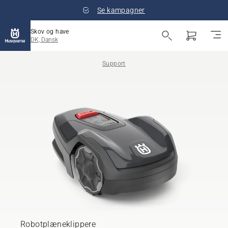
Se kampagner
Skov og have
DK, Dansk
Support
Robotplæneklippere