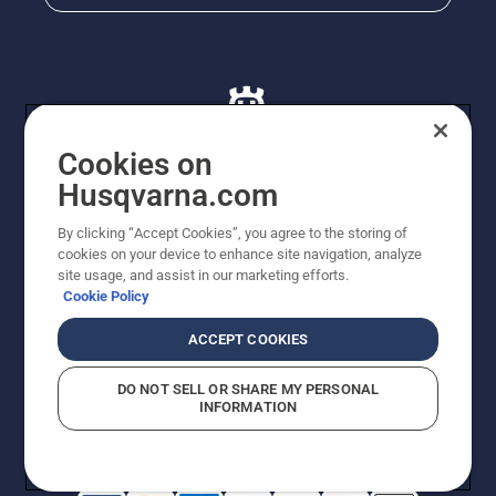
Cookies on
Husqvarna.com
© Husqvarna AB (publ). Alle rettigheder forbeholdes. De
By clicking “Accept Cookies”, you agree to the storing of
viste priser er vejledende udsalgspriser. Der tages
cookies on your device to enhance site navigation, analyze
forbehold for stave- og trykfejl samt prisændringer. Vi
site usage, and assist in our marketing efforts.
stræber efter at have så nøjagtige oplysningerne på
Cookie Policy
dette websted som muligt. Alle anførte priser er
vejledende udsalgspriser (inkl. moms), medmindre
ACCEPT COOKIES
produktet kan købes direkte.
Cookiepolitik
Anvendelsesvilkår
DO NOT SELL OR SHARE MY PERSONAL
Bekendtgørelse vedr. beskyttelse af personlige oplysninger
INFORMATION
Imprint
Rapporter formodede overtrædelser