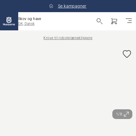
Se kampagner
Skov og have
DK, Dansk
Knive til robotplæneklippere
1/8