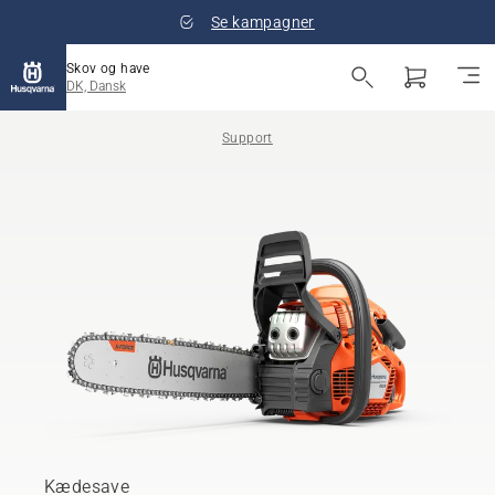
Se kampagner
Skov og have
DK, Dansk
Support
Kædesave