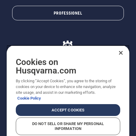
PROFESSIONEL
Cookies on
Husqvarna.com
© Husqvarna AB (publ). Alle rettigheder forbeholdes. De
By clicking “Accept Cookies”, you agree to the storing of
viste priser er vejledende udsalgspriser. Der tages
cookies on your device to enhance site navigation, analyze
forbehold for stave- og trykfejl samt prisændringer. Vi
site usage, and assist in our marketing efforts.
stræber efter at have så nøjagtige oplysningerne på
Cookie Policy
dette websted som muligt. Alle anførte priser er
vejledende udsalgspriser (inkl. moms), medmindre
ACCEPT COOKIES
produktet kan købes direkte.
Cookiepolitik
Anvendelsesvilkår
DO NOT SELL OR SHARE MY PERSONAL
Bekendtgørelse vedr. beskyttelse af personlige oplysninger
INFORMATION
Imprint
Rapporter formodede overtrædelser