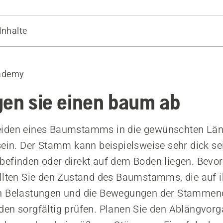
Inhalte
beim Ablängen
chtung und Grundtechnik
ademy
ung von oben
ung von unten
gen sie einen baum ab
iden eines Baumstamms in die gewünschten Lä
sein. Der Stamm kann beispielsweise sehr dick sei
efinden oder direkt auf dem Boden liegen. Bevor
llten Sie den Zustand des Baumstamms, die auf 
n Belastungen und die Bewegungen der Stammen
en sorgfältig prüfen. Planen Sie den Ablängvor