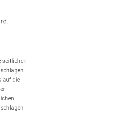
rd.
seitlichen
kschlagen
 auf die
er
lichen
kschlagen