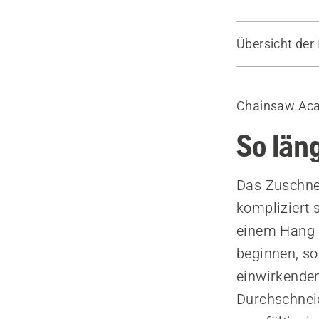
Übersicht der 
Sicherheit 
Spannungsri
Chainsaw Ac
Druckspann
Druckspann
So län
Das Zuschne
kompliziert 
einem Hang b
beginnen, so
einwirkende
Durchschneid