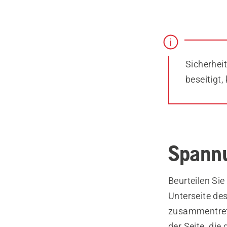
Sicherheit
beseitigt
Spannu
Beurteilen Si
Unterseite de
zusammentreff
der Seite, die