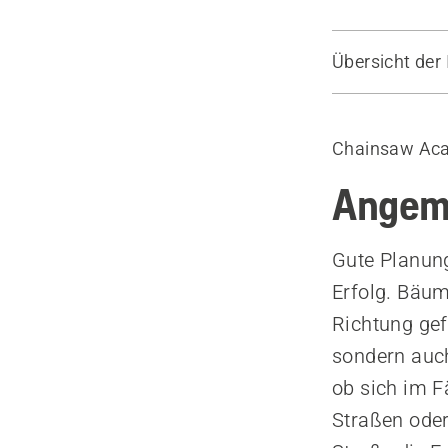
Übersicht der 
Planen Sie d
Berechnen S
Chainsaw Ac
Sicherheits
Fällen Sie d
Angem
Das Unterho
Niedrige Äst
Gute Planung
Vorbereitun
Erfolg. Bäum
Richtung gef
sondern auch
ob sich im F
Straßen oder