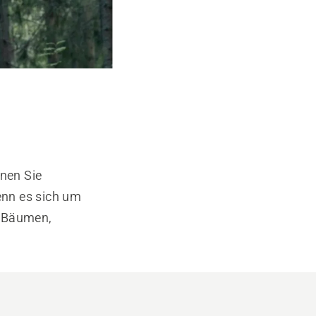
hnen Sie
enn es sich um
n Bäumen,