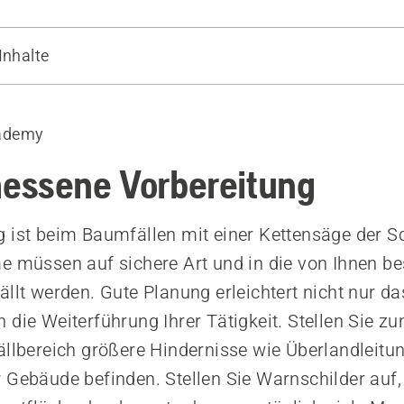
Inhalte
as Fällen
ie die Baumhöhe
ademy
abstand
en Baum nach Möglichkeit in die natürliche Fallrichtung
essene Vorbereitung
lz entfernen
e zurück stutzen
 ist beim Baumfällen mit einer Kettensäge der S
gen vor dem Fällen
e müssen auf sichere Art und in die von Ihnen b
ällt werden. Gute Planung erleichtert nicht nur da
 die Weiterführung Ihrer Tätigkeit. Stellen Sie zu
ällbereich größere Hindernisse wie Überlandleitu
 Gebäude befinden. Stellen Sie Warnschilder auf