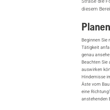
Straße die F
diesem Bere
Planen
Beginnen Sie m
Tätigkeit anf
genau ansehen
Beachten Sie a
auswirken kön
Hindernisse i
Äste vom Baum
eine Richtung
anstehenden E