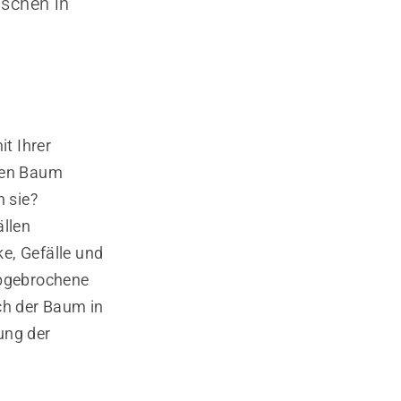
nschen in
it Ihrer
 den Baum
 sie?
ällen
e, Gefälle und
abgebrochene
ch der Baum in
ung der