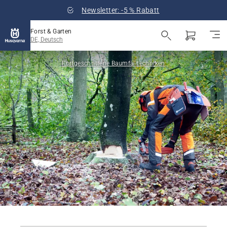
Newsletter: -5 % Rabatt
Forst & Garten
DE, Deutsch
Fortgeschrittene Baumfälltechniken