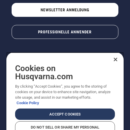
NEWSLETTER ANMELDUNG
PROFESSIONELLE ANWENDER
Cookies on
Husqvarna.com
By clicking “Accept Cookies”, you agree to the storing of
cookies on your device to enhance site navigation, analyze
© Husqvarna AB (publ). Alle Rechte vorbehalten. Bei
site usage, and assist in our marketing efforts.
den Preisangaben handelt es sich um unverbindliche
Cookie Policy
Preisempfehlungen in Euro inkl. der gesetzlichen
Mehrwertsteuer. Alle Preise sind unverbindliche
ACCEPT COOKIES
Preisempfehlungen (inkl. MwSt), es sei denn sie sind für
den direkten Kauf verfügbar.
DO NOT SELL OR SHARE MY PERSONAL
Cookie-Richtlinie
Nutzungsbedingungen
Datenschutzerklärung