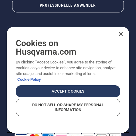
PROFESSIONELLE ANWENDER
Cookies on
Husqvarna.com
By clicking “Accept Cookies”, you agree to the storing of
cookies on your device to enhance site navigation, analyze
© Husqvarna AB (publ). Alle Rechte vorbehalten. Bei
site usage, and assist in our marketing efforts.
den Preisangaben handelt es sich um unverbindliche
Cookie Policy
Preisempfehlungen in Euro inkl. der gesetzlichen
Mehrwertsteuer. Alle Preise sind unverbindliche
ACCEPT COOKIES
Preisempfehlungen (inkl. MwSt), es sei denn sie sind für
den direkten Kauf verfügbar.
DO NOT SELL OR SHARE MY PERSONAL
Cookie-Richtlinie
Nutzungsbedingungen
Datenschutzerklärung
INFORMATION
Impressum
Vermutete Verstöße melden