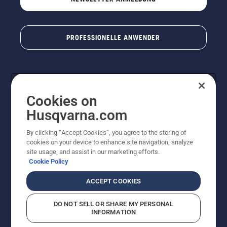
PROFESSIONELLE ANWENDER
Cookies on
Husqvarna.com
By clicking “Accept Cookies”, you agree to the storing of
cookies on your device to enhance site navigation, analyze
© Husqvarna AB (publ). Alle Rechte vorbehalten. Bei
site usage, and assist in our marketing efforts.
den Preisangaben handelt es sich um unverbindliche
Cookie Policy
Preisempfehlungen in Euro inkl. der gesetzlichen
Mehrwertsteuer. Alle Preise sind unverbindliche
ACCEPT COOKIES
Preisempfehlungen (inkl. MwSt), es sei denn sie sind für
den direkten Kauf verfügbar.
DO NOT SELL OR SHARE MY PERSONAL
Cookie-Richtlinie
Nutzungsbedingungen
Datenschutzerklärung
INFORMATION
Impressum
Vermutete Verstöße melden