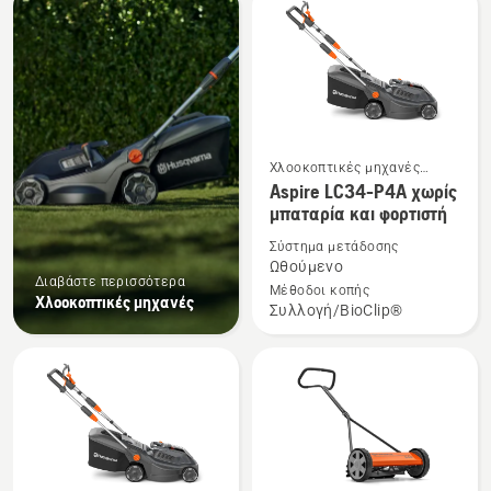
τα
προϊόντα
Χλοοκοπτικές μηχανές
Δείτε
μπαταρίας και ρεύματος
Aspire LC34-P4A χωρίς
περισσότερες
μπαταρία και φορτιστή
λεπτομέρειες
Σύστημα μετάδοσης
για
Ωθούμενο
το
Διαβάστε περισσότερα
Μέθοδοι κοπής
Χλοοκοπτικές μηχανές
Aspire
Συλλογή/BioClip®
LC34-
P4A
χωρίς
μπαταρία
και
φορτιστή