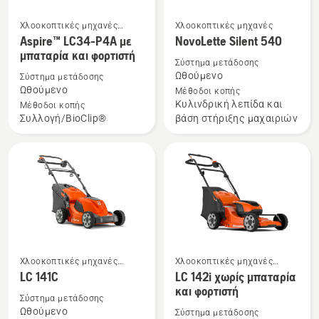
Χλοοκοπτικές μηχανές
Χλοοκοπτικές μηχανές
Δείτε
Δείτε
μπαταρίας και ρεύματος
Aspire™ LC34-P4A με
NovoLette Silent 540
περισσότερες
περισσότερες
μπαταρία και φορτιστή
λεπτομέρειες
λεπτομέρειες
Σύστημα μετάδοσης
Ωθούμενο
Σύστημα μετάδοσης
για
για
Ωθούμενο
Μέθοδοι κοπής
το
το
Κυλινδρική λεπίδα και
Μέθοδοι κοπής
Aspire™
NovoLette
Συλλογή/BioClip®
βάση στήριξης μαχαιριών
LC34-
Silent
P4A
540
με
μπαταρία
και
φορτιστή
Χλοοκοπτικές μηχανές
Χλοοκοπτικές μηχανές
Δείτε
Δείτε
μπαταρίας και ρεύματος
μπαταρίας και ρεύματος
LC 141C
LC 142i χωρίς μπαταρία
περισσότερες
περισσότερες
και φορτιστή
Σύστημα μετάδοσης
λεπτομέρειες
λεπτομέρειες
Ωθούμενο
Σύστημα μετάδοσης