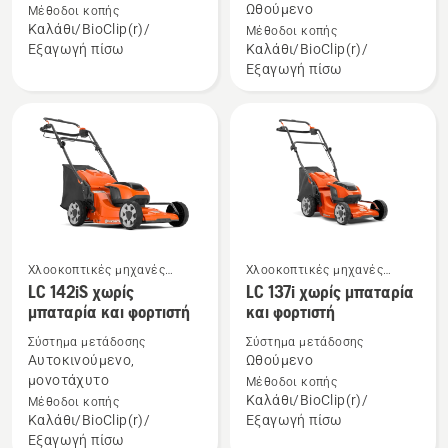
για
για
Ωθούμενο
Μέθοδοι κοπής
το
το
Καλάθι/BioClip(r)/
Μέθοδοι κοπής
Εξαγωγή πίσω
Καλάθι/BioClip(r)/
LC 141C
LC 142i
Εξαγωγή πίσω
χωρίς
μπαταρία
και
φορτιστή
Χλοοκοπτικές μηχανές
Χλοοκοπτικές μηχανές
μπαταρίας και ρεύματος
μπαταρίας και ρεύματος
LC 142iS χωρίς
LC 137i χωρίς μπαταρία
Δείτε
Δείτε
μπαταρία και φορτιστή
και φορτιστή
περισσότερες
περισσότερες
λεπτομέρειες
λεπτομέρειες
Σύστημα μετάδοσης
Σύστημα μετάδοσης
Αυτοκινούμενο,
Ωθούμενο
για
για
μονοτάχυτο
Μέθοδοι κοπής
το
το
Καλάθι/BioClip(r)/
Μέθοδοι κοπής
LC 142iS
LC 137i
Καλάθι/BioClip(r)/
Εξαγωγή πίσω
χωρίς
χωρίς
Εξαγωγή πίσω