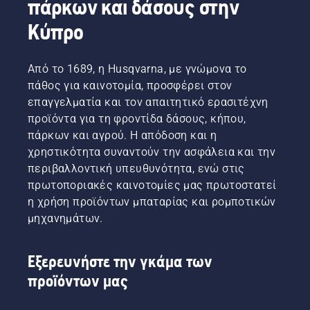
πάρκων και δάσους στην
επαγγελματικές χλοοκοπτικές μηχανές
 για μια 
εξαιρετικά ανθεκτική και ισχυρή χρήση του 
Κύπρο
μηχανήματος. Επισκεφθείτε τον 
οδηγό αγοράς 
χλοοκοπτικών μηχανών
 για να βρείτε την 
Από το 1689, η Husqvarna, με γνώμονα το
καλύτερη λύση για τις ανάγκες σας.
πάθος για καινοτομία, προσφέρει στον
επαγγελματία και τον απαιτητικό ερασιτέχνη
προϊόντα για τη φροντίδα δάσους, κήπου,
πάρκων και αγρού. Η απόδοση και η
χρηστικότητα συναντούν την ασφάλεια και την
περιβαλλοντική υπευθυνότητα, ενώ στις
πρωτοποριακές καινοτομίες μας πρωτοστατεί
η χρήση προϊόντων μπαταρίας και ρομποτικών
μηχανημάτων.
Εξερευνήστε την γκάμα των
προϊόντων μας