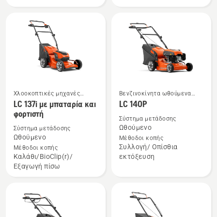
μπαταρία
μπαταρία
και
και
φορτιστή
φορτιστή
Χλοοκοπτικές μηχανές
Βενζινοκίνητα ωθούμενα
Δείτε
Δείτε
μπαταρίας και ρεύματος
χλοοκοπτικά
LC 137i με μπαταρία και
LC 140P
περισσότερες
περισσότερες
φορτιστή
Σύστημα μετάδοσης
λεπτομέρειες
λεπτομέρειες
Ωθούμενο
Σύστημα μετάδοσης
για
για
Ωθούμενο
Μέθοδοι κοπής
το
το
Συλλογή/ Οπίσθια
Μέθοδοι κοπής
Καλάθι/BioClip(r)/
εκτόξευση
LC 137i
LC 140P
Εξαγωγή πίσω
με
μπαταρία
και
φορτιστή