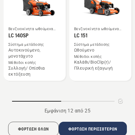
Βενζινοκίνητα ωθούμενα
Βενζινοκίνητα ωθούμενα
Δείτε
Δείτε
χλοοκοπτικά
χλοοκοπτικά
LC 140SP
LC 151
περισσότερες
περισσότερες
Σύστημα μετάδοσης
Σύστημα μετάδοσης
λεπτομέρειες
λεπτομέρειες
Αυτοκινούμενο,
Ωθούμενο
για
για
μονοτάχυτο
Μέθοδοι κοπής
το
το
Καλάθι/BioClip(r)/
Μέθοδοι κοπής
Συλλογή/ Οπίσθια
Πλευρική εξαγωγή
LC 140SP
LC 151
εκτόξευση
Εμφάνιση 12 από 25
ΦΌΡΤΩΣΗ ΌΛΩΝ
ΦΌΡΤΩΣΗ ΠΕΡΙΣΣΌΤΕΡΩΝ