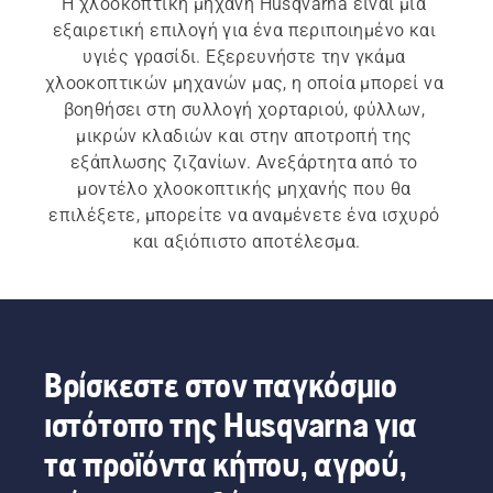
Η χλοοκοπτική μηχανή Husqvarna είναι μια 
εξαιρετική επιλογή για ένα περιποιημένο και 
υγιές γρασίδι. Εξερευνήστε την γκάμα 
χλοοκοπτικών μηχανών μας, η οποία μπορεί να 
βοηθήσει στη συλλογή χορταριού, φύλλων, 
μικρών κλαδιών και στην αποτροπή της 
εξάπλωσης ζιζανίων. Ανεξάρτητα από το 
μοντέλο χλοοκοπτικής μηχανής που θα 
επιλέξετε, μπορείτε να αναμένετε ένα ισχυρό 
και αξιόπιστο αποτέλεσμα.
Οι χλοοκοπτικές μηχανές της εταιρείας μας 
διαθέτουν εργονομικές λύσεις με διαισθητικά 
χειριστήρια και ρυθμιζόμενες και 
αναδιπλούμενες λαβές. Οι 
ηλεκτρικές 
Βρίσκεστε στον παγκόσμιο
χλοοκοπτικές μηχανές μπαταρίας
 και τα 
ιστότοπο της Husqvarna για
βενζινοκίνητες χλοοκοπτικές 
μηχανές
 διαθέτουν αξιόπιστες πηγές ισχύος 
τα προϊόντα κήπου, αγρού,
και ανθεκτικά πλαίσια κοπής. Επιλέξτε τα 