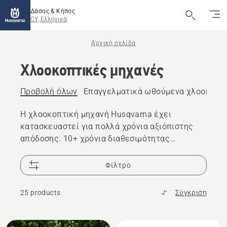
Δάσος & Κήπος
CY, Ελληνικά
Αρχική σελίδα
Χλοοκοπτικές μηχανές
Προβολή όλων
Επαγγελματικά ωθούμενα χλοοκοπτ
Η χλοοκοπτική μηχανή Husqvarna έχει
κατασκευαστεί για πολλά χρόνια αξιόπιστης
απόδοσης. 10+ χρόνια διαθεσιμότητας
ανταλλακτικών χλοοκοπτικών μηχανών και
25.000 μεταπωλητές σε όλο τον κόσμο είναι
Φίλτρο
στη διάθεσή σας αν χρειάζεστε υποστήριξη
25 products
Σύγκριση
Όλα