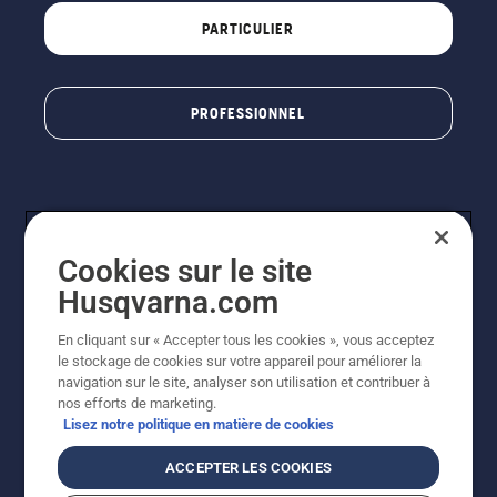
PARTICULIER
PROFESSIONNEL
Cookies sur le site
Husqvarna.com
En cliquant sur « Accepter tous les cookies », vous acceptez
© Husqvarna AB (publ). Tous droits réservés. Les prix
le stockage de cookies sur votre appareil pour améliorer la
indiqués sont à titre indicatif de Husqvarna Schweiz AG
navigation sur le site, analyser son utilisation et contribuer à
aux revendeurs participants, prix en CHF, TVA 8,1 % et
nos efforts de marketing.
TAR incluses. Sous réserve de modification. Tous les
Lisez notre politique en matière de cookies
prix indiqués sont des prix de vente recommandés (TVA
incluse), sauf si le produit est disponible pour un achat
ACCEPTER LES COOKIES
direct.