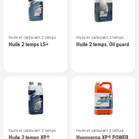
produits
Voir
Voir
Huile et carburant 2 temps
Huile et carburant 2 temps
plus
plus
Huile 2 temps LS+
Huile 2 temps, Oil guard
de
de
détails
détails
sur
sur
Huile
Huile
2
2
temps
temps,
LS+
Oil
guard
Voir
Voir
Huile et carburant 2 temps
Huile et carburant 2 temps
plus
plus
Huile 2 temps XP®
Husqvarna XP® POWER