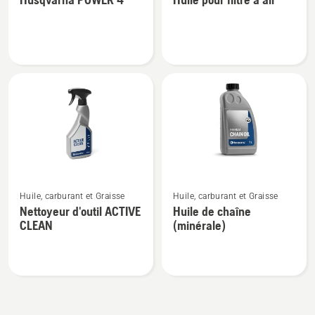
de
de
détails
détails
sur
sur
Husqvarna
Huile
POWER
pour
4
filtre
à
air
Voir
Voir
Huile, carburant et Graisse
Huile, carburant et Graisse
plus
plus
Nettoyeur d'outil ACTIVE
Huile de chaîne
de
de
CLEAN
(minérale)
détails
détails
sur
sur
Nettoyeur
Huile
d'outil
de
ACTIVE
chaîne