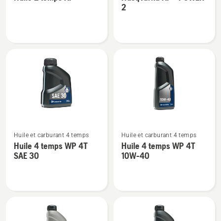
de
de
2
détails
détails
sur
sur
Huile
Husqvarna
2
XP®
temps
POWER
XP®
2
Voir
Voir
Huile et carburant 4 temps
Huile et carburant 4 temps
plus
plus
Huile 4 temps WP 4T
Huile 4 temps WP 4T
de
de
SAE 30
10W-40
détails
détails
sur
sur
Huile
Huile
4
4
temps
temps
WP 4T
WP 4T