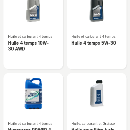
SAE 30
10W-
40
Voir
Voir
Huile et carburant 4 temps
Huile et carburant 4 temps
plus
plus
Huile 4 temps 10W-
Huile 4 temps 5W-30
de
de
30 AWD
détails
détails
sur
sur
Huile
Huile
4
4
temps
temps
10W-
5W-
30 AWD
30
Voir
Voir
Huile et carburant 4 temps
Huile, carburant et Graisse
plus
plus
Husqvarna POWER 4
Huile pour filtre à air