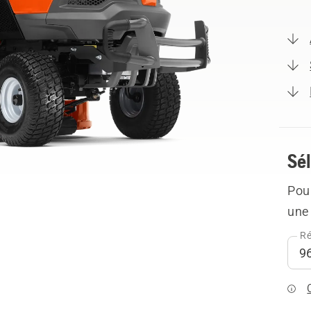
Sél
Pour
une 
Ré