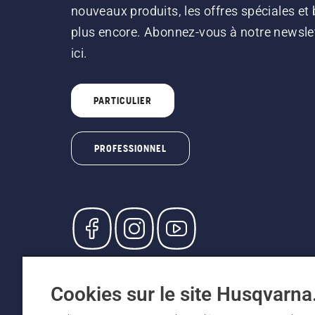
nouveaux produits, les offres spéciales et 
plus encore. Abonnez-vous à notre newsle
ici.
PARTICULIER
PROFESSIONNEL
© Husqvarna AB (publ). Tous droits réservés. L
participants, prix en CHF, TVA 8,1 % et TAR inc
Cookies sur le site Husqvarn
recommandés (TVA incluse), sauf si le produit 