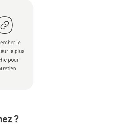
ercher le
eur le plus
che pour
ntretien
hez ?