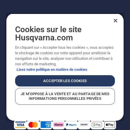
Cookies sur le site
Husqvarna.com
En cliquant sur « Accepter tous les cookies », vous acceptez
© Husqvarna AB (publ). Tous droits réservés. Les prix
le stockage de cookies sur votre appareil pour améliorer la
indiqués sont à titre indicatif de Husqvarna Schweiz AG
navigation sur le site, analyser son utilisation et contribuer à
aux revendeurs participants, prix en CHF, TVA 8,1 % et
nos efforts de marketing.
TAR incluses. Sous réserve de modification. Tous les
Lisez notre politique en matière de cookies
prix indiqués sont des prix de vente recommandés (TVA
incluse), sauf si le produit est disponible pour un achat
ACCEPTER LES COOKIES
direct.
Politique relative aux cookies
Conditions d'utilisation
JE M’OPPOSE À LA VENTE ET AU PARTAGE DE MES
Avis de confidentialité
Impression
CGVL Shop en ligne
INFORMATIONS PERSONNELLES PRIVÉES
Signalement de violations présumées