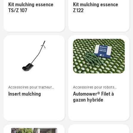
rayon de braquage zéro
rayon de braquage zéro
Kit mulching essence
Kit mulching essence
de
de
TS/Z 107
Z 122
détails
détails
sur
sur
Kit
Kit
mulching
mulching
essence
essence
TS/Z
Z 122
107
Voir
Voir
Accessoires pour tracteur
Accessoires pour robots
plus
plus
tondeuse
tondeuses
Insert mulching
Automower® Filet à
de
de
gazon hybride
détails
détails
sur
sur
Insert
Automower®
mulching
Filet
à