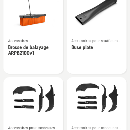
les
produits
Voir
Voir
Accessoires
Accessoires pour souffleurs
plus
plus
de feuilles
Brosse de balayage
Buse plate
de
de
ARPB2100v1
détails
détails
sur
sur
Brosse
Buse
de
plate
balayage
ARPB2100v1
Voir
Voir
Accessoires pour tondeuses à
Accessoires pour tondeuses à
plus
plus