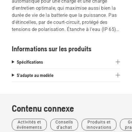
automatique pour une charge et une charge
d'entretien optimale, qui maximise aussi bien la
durée de vie de la batterie que la puissance. Pas
d'étincelles, par de court-circuit, protégé des
tensions de polarisation. Étanche à l'eau (IP 65)
pour un usage à l'extérieur, même par pluie et
neige. Utilisez-le avec l'indicateur de charge de
Informations sur les produits
batterie Husqvarna. Pour R 112C, R 214C,
R 214TC, R 216T AWD, R 316TsX AWD, R 418TsX
Spécifications
AWD, R 419TsX AWD, R 420TsX AWD, Rider de la
série P 524X, Rider diesel et hybride e tout les
S'adapte au modèle
tracteurs à essence.
Contenu connexe
Activités et
Conseils
Produits et
G
événements
d'achat
innovations
pra