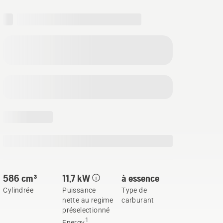
586 cm³
11,7 kW
à essence
Cylindrée
Puissance
Type de
nette au regime
carburant
préselectionné
1
Energy