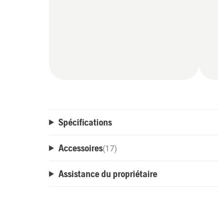
garantissent des performances fiables et d
disponbile en tant qu'accessore pour prote
accidentelle à proximité d'obstacles.
Spécifications
Accessoires
(
17
)
Assistance du propriétaire