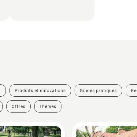
t
Produits et innovations
Guides pratiques
Ré
Offres
Thèmes