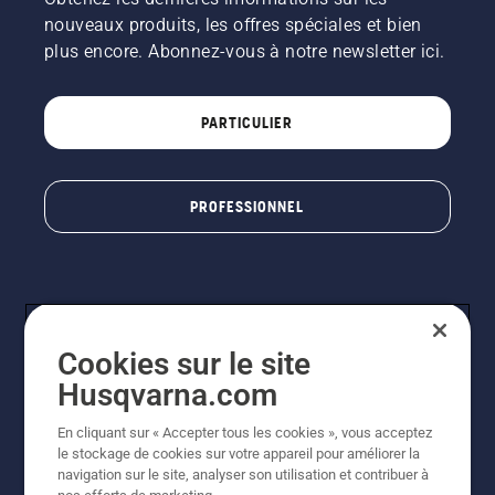
nouveaux produits, les offres spéciales et bien
plus encore. Abonnez-vous à notre newsletter ici.
PARTICULIER
PROFESSIONNEL
Cookies sur le site
Husqvarna.com
En cliquant sur « Accepter tous les cookies », vous acceptez
© Husqvarna AB (publ). Tous droits réservés. Les prix
le stockage de cookies sur votre appareil pour améliorer la
indiqués sont à titre indicatif de Husqvarna Schweiz AG
navigation sur le site, analyser son utilisation et contribuer à
aux revendeurs participants, prix en CHF, TVA 8,1 % et