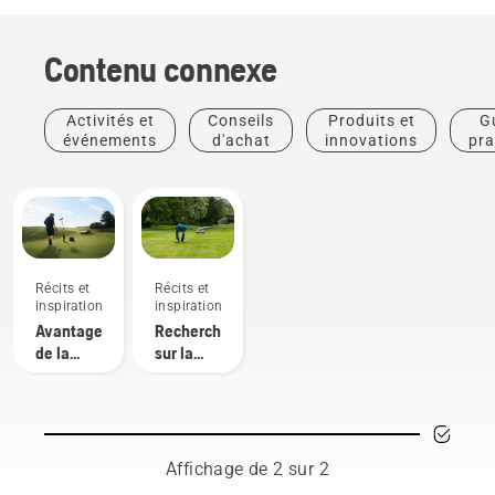
Contenu connexe
Activités et
Conseils
Produits et
G
événements
d'achat
innovations
pra
Récits et
Récits et
inspiration
inspiration
Avantages
Recherches
de la
sur la
tonte
tonte
autonome
autonome
pour les
intendants
Affichage de 2 sur 2