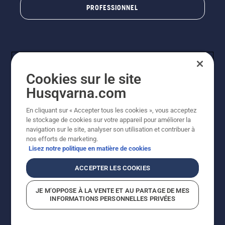
PROFESSIONNEL
Cookies sur le site
Husqvarna.com
En cliquant sur « Accepter tous les cookies », vous acceptez
© Husqvarna AB (publ). Tous droits réservés. Les prix
le stockage de cookies sur votre appareil pour améliorer la
indiqués sont à titre indicatif de Husqvarna Schweiz AG
navigation sur le site, analyser son utilisation et contribuer à
aux revendeurs participants, prix en CHF, TVA 8,1 % et
nos efforts de marketing.
TAR incluses. Sous réserve de modification. Tous les
Lisez notre politique en matière de cookies
prix indiqués sont des prix de vente recommandés (TVA
incluse), sauf si le produit est disponible pour un achat
ACCEPTER LES COOKIES
direct.
Politique relative aux cookies
Conditions d'utilisation
JE M’OPPOSE À LA VENTE ET AU PARTAGE DE MES
Avis de confidentialité
Impression
CGVL Shop en ligne
INFORMATIONS PERSONNELLES PRIVÉES
Signalement de violations présumées