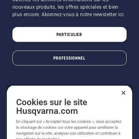
nouveaux produits, les offres spéciales et bien
plus encore. Abonnez-vous à notre newsletter ici.
PARTICULIER
PROFESSIONNEL
Cookies sur le site
Husqvarna.com
En cliquant sur « Accepter tous les cookies », vous acceptez
© Husqvarna AB (publ). Tous droits réservés. Les prix
le stockage de cookies sur votre appareil pour améliorer la
indiqués sont à titre indicatif de Husqvarna Schweiz AG
navigation sur le site, analyser son utilisation et contribuer à
aux revendeurs participants, prix en CHF, TVA 8,1 % et