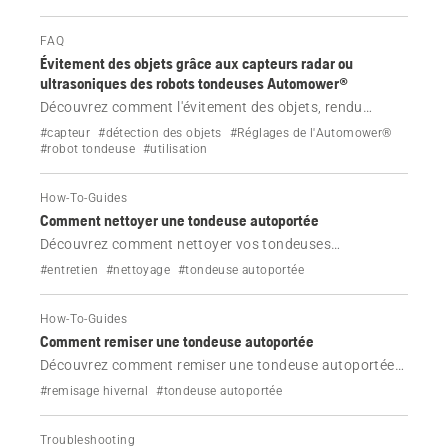
FAQ
Évitement des objets grâce aux capteurs radar ou
ultrasoniques des robots tondeuses Automower®
Découvrez comment l'évitement des objets, rendu
possible par les capteurs radar ou ultrasoniques, aide
#capteur
#détection des objets
#Réglages de l'Automower®
certains modèles Automower® NERA et AWD à détecter
#robot tondeuse
#utilisation
et à contourner les objets de votre pelouse, réduisant
ainsi les arrêts et protégeant la faune.
How-To-Guides
Comment nettoyer une tondeuse autoportée
Découvrez comment nettoyer vos tondeuses
autoportées Husqvarna.
#entretien
#nettoyage
#tondeuse autoportée
How-To-Guides
Comment remiser une tondeuse autoportée
Découvrez comment remiser une tondeuse autoportée
Husqvarna pour l'hiver, mais aussi comment la nettoyer
#remisage hivernal
#tondeuse autoportée
et remiser la batterie.
Troubleshooting