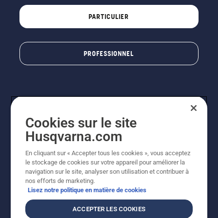
PARTICULIER
PROFESSIONNEL
Cookies sur le site
Husqvarna.com
En cliquant sur « Accepter tous les cookies », vous acceptez
© Husqvarna AB (publ). Tous droits réservés. Les prix
le stockage de cookies sur votre appareil pour améliorer la
indiqués sont à titre indicatif de Husqvarna Schweiz AG
navigation sur le site, analyser son utilisation et contribuer à
aux revendeurs participants, prix en CHF, TVA 8,1 % et
nos efforts de marketing.
TAR incluses. Sous réserve de modification. Tous les
Lisez notre politique en matière de cookies
prix indiqués sont des prix de vente recommandés (TVA
incluse), sauf si le produit est disponible pour un achat
ACCEPTER LES COOKIES
direct.