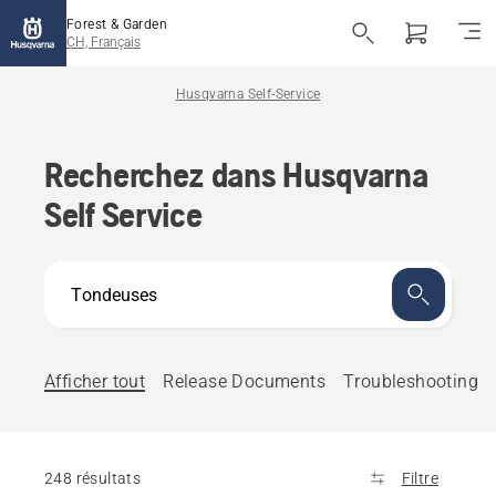
Forest & Garden
CH, Français
Husqvarna Self-Service
Recherchez dans Husqvarna
Self Service
En
quoi
pouvons-
nous
vous
Afficher tout
Release Documents
Troubleshooting
aider ?
248 résultats
Filtre