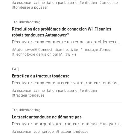
tondeuse.
#à essence
#alimentation par batterie
#entretien
#tondeuse
#tondeuse à pousser
Troubleshooting
Résolution des problèmes de connexion Wi-Fi sur les
robots tondeuses Automower®
Découvrez comment mettre un terme aux problèmes de
connexion Wi-Fi sur votre robot tondeuse Automower®.
#Automower® Connect
#connectivité
#message d'erreur
Suivez des étapes simples pour restaurer la connectivité
#Technologie de vision par IA
#Wi-Fi
et maintenir votre robot tondeuse en ligne.
FAQ
Entretien du tracteur tondeuse
Découvrez comment entretenir votre tracteur tondeuse
Husqvarna à essence ou à batterie.
#à essence
#alimentation par batterie
#entretien
#tracteur tondeuse
Troubleshooting
Le tracteur tondeuse ne démarre pas
Découvrez pourquoi votre tracteur tondeuse Husqvarna
ne démarre pas et comment corriger le problème.
#à essence
#démarrage
#tracteur tondeuse