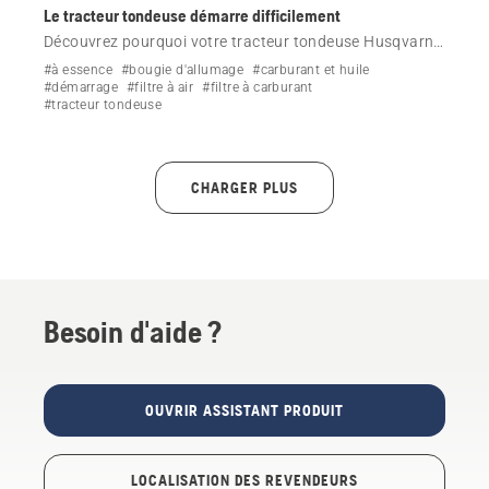
Le tracteur tondeuse démarre difficilement
Découvrez pourquoi votre tracteur tondeuse Husqvarna
démarre difficilement et comment résoudre ce
#à essence
#bougie d'allumage
#carburant et huile
problème.
#démarrage
#filtre à air
#filtre à carburant
#tracteur tondeuse
CHARGER PLUS
Besoin d'aide ?
OUVRIR ASSISTANT PRODUIT
LOCALISATION DES REVENDEURS