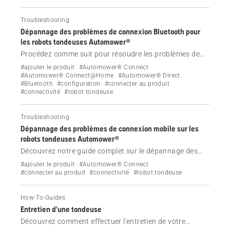
Troubleshooting
Dépannage des problèmes de connexion Bluetooth pour
les robots tondeuses Automower®
Procédez comme suit pour résoudre les problèmes de
connexion Bluetooth ou d'appairage avec votre robot
#ajouter le produit
#Automower® Connect
tondeuse Automower® Husqvarna.
#Automower® Connect@Home
#Automower® Direct
#Bluetooth
#configuration
#connecter au produit
#connectivité
#robot tondeuse
Troubleshooting
Dépannage des problèmes de connexion mobile sur les
robots tondeuses Automower®
Découvrez notre guide complet sur le dépannage des
problèmes de connexion mobile pour les robots
#ajouter le produit
#Automower® Connect
tondeuses Automower®. Informez-vous sur les causes,
#connecter au produit
#connectivité
#robot tondeuse
les effets et les solutions pour maintenir votre robot
tondeuse connecté.
How-To-Guides
Entretien d'une tondeuse
Découvrez comment effectuer l'entretien de votre