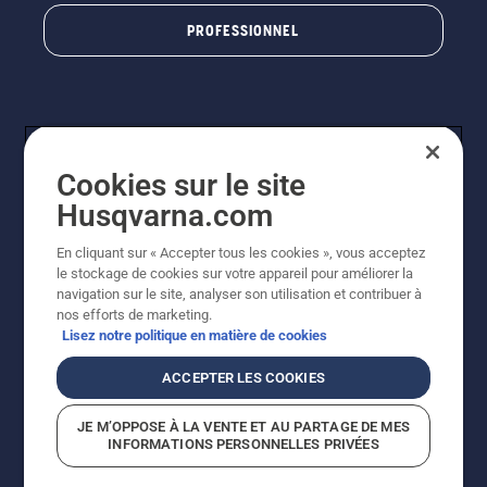
PROFESSIONNEL
Cookies sur le site
Husqvarna.com
En cliquant sur « Accepter tous les cookies », vous acceptez
© Husqvarna AB (publ). Tous droits réservés. Les prix
le stockage de cookies sur votre appareil pour améliorer la
indiqués sont à titre indicatif de Husqvarna Schweiz AG
navigation sur le site, analyser son utilisation et contribuer à
aux revendeurs participants, prix en CHF, TVA 8,1 % et
nos efforts de marketing.
TAR incluses. Sous réserve de modification. Tous les
Lisez notre politique en matière de cookies
prix indiqués sont des prix de vente recommandés (TVA
incluse), sauf si le produit est disponible pour un achat
ACCEPTER LES COOKIES
direct.
Politique relative aux cookies
Conditions d'utilisation
JE M’OPPOSE À LA VENTE ET AU PARTAGE DE MES
Avis de confidentialité
Impression
CGVL Shop en ligne
INFORMATIONS PERSONNELLES PRIVÉES
Signalement de violations présumées