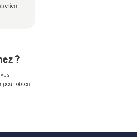
ntretien
hez ?
 vos
r pour obtenir