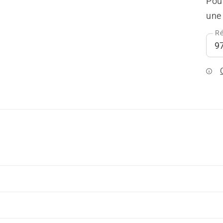
Pour
une 
Ré