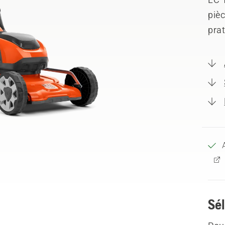
pièc
prat
Sél