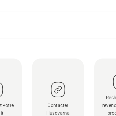
Rech
z votre
Contacter
revend
it
Husqvarna
pro