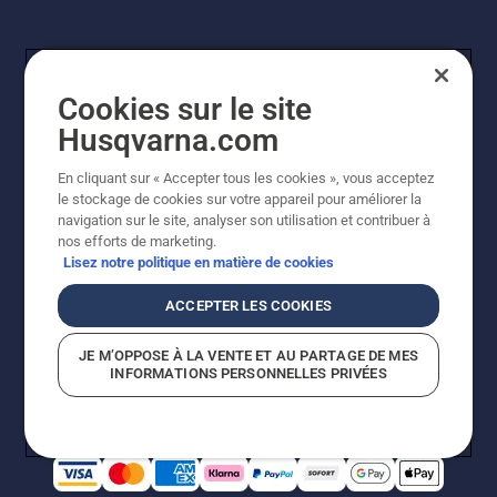
Cookies sur le site
Husqvarna.com
En cliquant sur « Accepter tous les cookies », vous acceptez
© Husqvarna AB (publ). Tous droits réservés. Les prix
le stockage de cookies sur votre appareil pour améliorer la
indiqués sont à titre indicatif de Husqvarna Schweiz AG
navigation sur le site, analyser son utilisation et contribuer à
aux revendeurs participants, prix en CHF, TVA 8,1 % et
nos efforts de marketing.
TAR incluses. Sous réserve de modification. Tous les
Lisez notre politique en matière de cookies
prix indiqués sont des prix de vente recommandés (TVA
incluse), sauf si le produit est disponible pour un achat
ACCEPTER LES COOKIES
direct.
Politique relative aux cookies
Conditions d'utilisation
JE M’OPPOSE À LA VENTE ET AU PARTAGE DE MES
Avis de confidentialité
Impression
CGVL Shop en ligne
INFORMATIONS PERSONNELLES PRIVÉES
Signalement de violations présumées