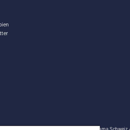
bien
tter
es prix indiqués sont à titre indicatif de Husqvarna Schwei