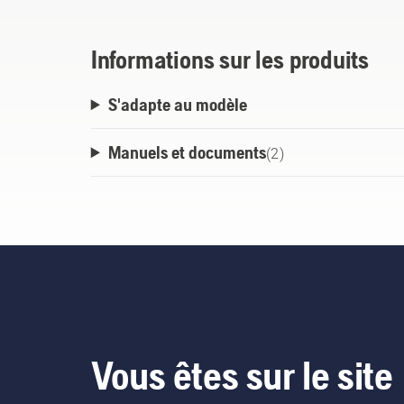
éliminer la saleté, sans phosphate et bio
l'organisation des objets essentiels tels que
Informations sur les produits
grâce aux compartiments dédiés dans la b
S'adapte au modèle
Manuels et documents
(
2
)
Vous êtes sur le site