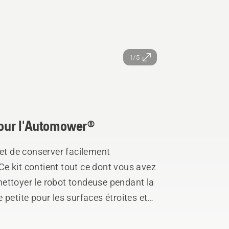
1/5
 pour l'Automower®
met de conserver facilement
e kit contient tout ce dont vous avez
t nettoyer le robot tondeuse pendant la
petite pour les surfaces étroites et
tilisation avec un tuyau d'arrosage. Le
cile à appliquer, très efficace pour