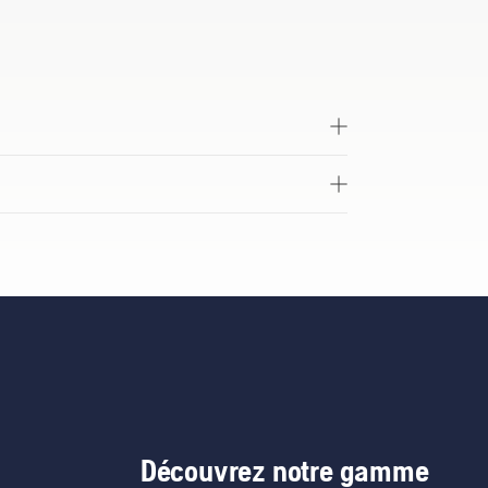
dégradable. Le rangement et
 les outils et les lames sont facilités
oîte.
Découvrez notre gamme