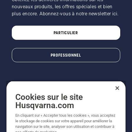
nouveaux produits, les offres spéciales et bien
plus encore. Abonnez-vous à notre newsletter ici.
PARTICULIER
PROFESSIONNEL
Cookies sur le site
Husqvarna.com
En cliquant sur « Accepter tous les cookies », vous acceptez
© Husqvarna AB (publ). Tous droits réservés. Les prix
le stockage de cookies sur votre appareil pour améliorer la
indiqués sont à titre indicatif de Husqvarna Schweiz AG
navigation sur le site, analyser son utilisation et contribuer à
aux revendeurs participants, prix en CHF, TVA 8,1 % et