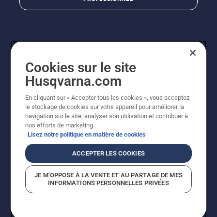
Cookies sur le site
Husqvarna.com
En cliquant sur « Accepter tous les cookies », vous acceptez
© Husqvarna AB (publ). Tous droits réservés. Les prix
le stockage de cookies sur votre appareil pour améliorer la
indiqués sont à titre indicatif de Husqvarna Schweiz AG
navigation sur le site, analyser son utilisation et contribuer à
aux revendeurs participants, prix en CHF, TVA 8,1 % et
nos efforts de marketing.
TAR incluses. Sous réserve de modification. Tous les
Lisez notre politique en matière de cookies
prix indiqués sont des prix de vente recommandés (TVA
incluse), sauf si le produit est disponible pour un achat
ACCEPTER LES COOKIES
direct.
Politique relative aux cookies
Conditions d'utilisation
JE M’OPPOSE À LA VENTE ET AU PARTAGE DE MES
Avis de confidentialité
Impression
CGVL Shop en ligne
INFORMATIONS PERSONNELLES PRIVÉES
Signalement de violations présumées