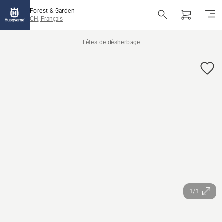
Forest & Garden
CH, Français
Têtes de désherbage
1/1