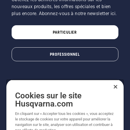
nouveaux produits, les offres spéciales et bien
plus encore. Abonnez-vous à notre newsletter ici.
PARTICULIER
PROFESSIONNEL
Cookies sur le site
Husqvarna.com
En cliquant sur « Accepter tous les cookies », vous acceptez
© Husqvarna AB (publ). Tous droits réservés. Les prix
le stockage de cookies sur votre appareil pour améliorer la
indiqués sont à titre indicatif de Husqvarna Schweiz AG
navigation sur le site, analyser son utilisation et contribuer à
aux revendeurs participants, prix en CHF, TVA 8,1 % et