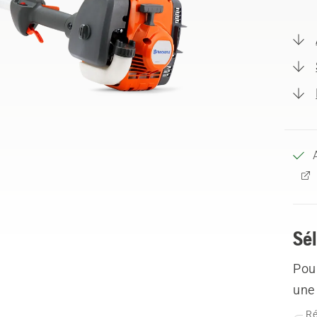
Sél
Pour
une 
Ré