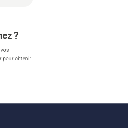
hez ?
 vos
r pour obtenir