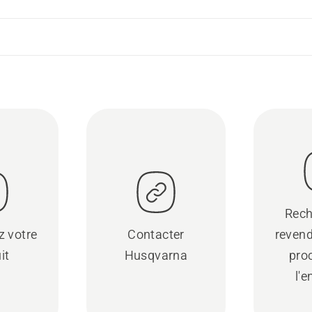
Rech
z votre
Contacter
revend
it
Husqvarna
pro
l'e