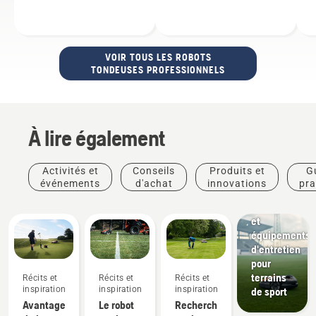
VOIR TOUS LES ROBOTS
TONDEUSES PROFESSIONNELS
À lire également
Clubs
Activités et
Conseils
Produits et
G
sportifs
événements
d'achat
innovations
pra
Solutions
de tonte
et
équipements
d'entretien
pour
terrains
Récits et
Récits et
Récits et
inspiration
inspiration
inspiration
Produits
de sport
Avantages
Le robot
Recherches
et