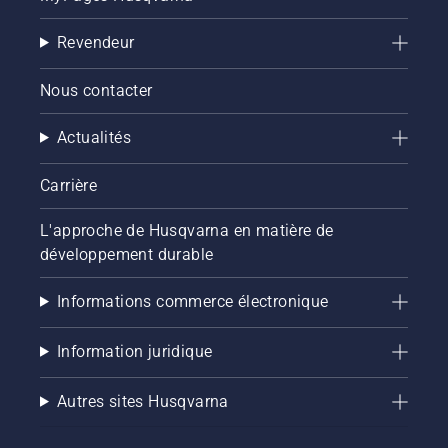
machine
produira
Revendeur
le
meilleur
gazon
Nous contacter
de
football ?
Actualités
Carrière
L'approche de Husqvarna en matière de
développement durable
Informations commerce électronique
Information juridique
Autres sites Husqvarna