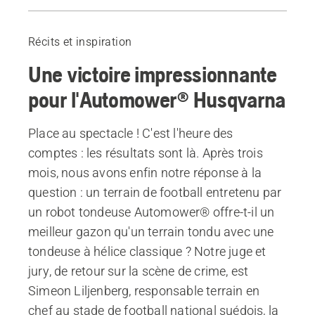
Introduction
Coupe ultra-précise
Récits et inspiration
Profondeur des racines
Une victoire impressionnante
État du sol
De meilleures conditions pour le sport
pour l'Automower® Husqvarna
Produits
Place au spectacle ! C'est l'heure des
comptes : les résultats sont là. Après trois
mois, nous avons enfin notre réponse à la
question : un terrain de football entretenu par
un robot tondeuse Automower® offre-t-il un
meilleur gazon qu'un terrain tondu avec une
tondeuse à hélice classique ? Notre juge et
jury, de retour sur la scène de crime, est
Simeon Liljenberg, responsable terrain en
chef au stade de football national suédois, la