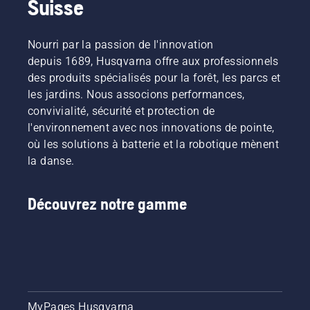
Suisse
point
se
entier
d'être
dégrader ?
sont
effectué,
Est-ce
évalués
Nourri par la passion de l'innovation
où un
seulement
afin
depuis 1689, Husqvarna offre aux professionnels
terrain
possible ?
d'être
des produits spécialisés pour la forêt, les parcs et
sera
Nous
homologués
tondu
les jardins. Nous associons performances,
avons
pour les
par un
convivialité, sécurité et protection de
consulté
matchs
robot
l'un des
de
l'environnement avec nos innovations de pointe,
tondeuse
plus
championnat.
où les solutions à batterie et la robotique mènent
Automower®
grands
la danse.
professionnel
noms du
sur une
secteur
moitié et
pour
Découvrez notre gamme
une
obtenir
tondeuse
des
autoportée
réponses.
à hélice
horizontale
sur
l'autre.
Quelle
MyPages Husqvarna